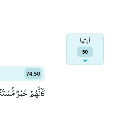
اٰياتها
50
74.50
ْ حُمُرٌ مُّسْتَنْفِرَةٌۙ (50)