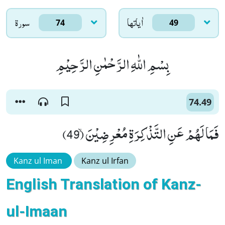
اٰياتها
سورۃ
74
49
بِسْمِ اللّٰهِ الرَّحْمٰنِ الرَّحِیْمِ
74.49
فَمَا لَهُمْ عَنِ التَّذْكِرَةِ مُعْرِضِیْنَۙ (49)
Kanz ul Iman
Kanz ul Irfan
English Translation of Kanz-
ul-Imaan