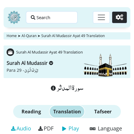
Search
Go
Home
➤
Al-Quran
➤
Surah Al Mudassir Ayat 49 Translation
Surah Al Mudassir Ayat 49 Translation
Surah Al Mudassir
تَبٰرَكَ الَّذِیْ
Para 29 -
سورة المدثر
Reading
Translation
Tafseer
Audio
PDF
Play
Language