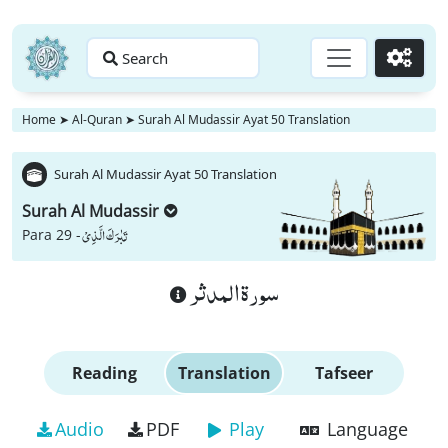
Search
Go
Home
➤
Al-Quran
➤
Surah Al Mudassir Ayat 50 Translation
Surah Al Mudassir Ayat 50 Translation
Surah Al Mudassir
تَبٰرَكَ الَّذِیْ
Para 29 -
سورة المدثر
Reading
Translation
Tafseer
Audio
PDF
Play
Language