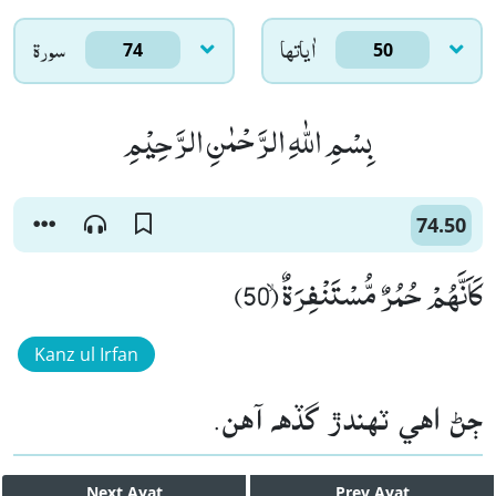
اٰياتها
سورۃ
74
50
بِسْمِ اللّٰهِ الرَّحْمٰنِ الرَّحِیْمِ
74.50
كَاَنَّهُمْ حُمُرٌ مُّسْتَنْفِرَةٌۙ (50)
Kanz ul Irfan
ڄڻ اهي ٽهندڙ گڏهه آهن.
Next
Ayat
Prev
Ayat