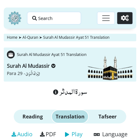
Search
Go
Home
➤
Al-Quran
➤
Surah Al Mudassir Ayat 51 Translation
Surah Al Mudassir Ayat 51 Translation
Surah Al Mudassir
تَبٰرَكَ الَّذِیْ
Para 29 -
سورة المدثر
Reading
Translation
Tafseer
Audio
PDF
Play
Language