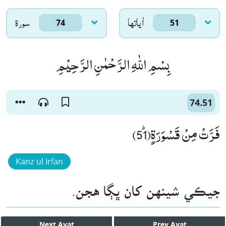
اٰياتها
سورۃ
74
51
بِسْمِ اللّٰهِ الرَّحْمٰنِ الرَّحِیْمِ
74.51
فَرَّتْ مِنْ قَسْوَرَةٍﭤ(51)
Kanz ul Irfan
جيڪي شينهن کان ڀڳا هجن.
Next
Ayat
Prev
Ayat