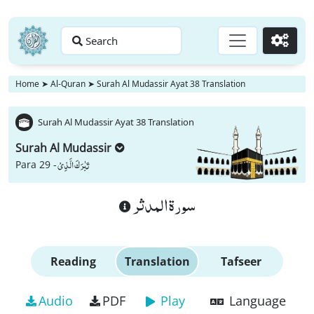
Search
Go
Home
➤
Al-Quran
➤
Surah Al Mudassir Ayat 38 Translation
Surah Al Mudassir Ayat 38 Translation
Surah Al Mudassir
تَبٰرَكَ الَّذِیْ
Para 29 -
سورة المدثر
Reading
Translation
Tafseer
Audio
PDF
Play
Language