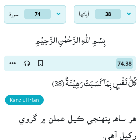
اٰياتها
سورۃ
74
38
بِسْمِ اللّٰهِ الرَّحْمٰنِ الرَّحِیْمِ
74.38
كُلُّ نَفْسٍۭ بِمَا كَسَبَتْ رَهِیْنَةٌۙ (38)
Kanz ul Irfan
هر ساهه پنهنجي ڪيل عملن ۾ گروي
رکيل آهي.