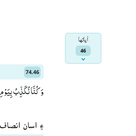
اٰياتها
46
74.46
وَ كُنَّا نُكَذِّبُ بِیَوْمِ )
۽ اسان انصا.