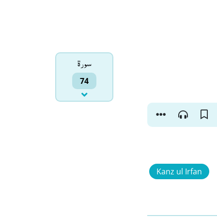
سورۃ
74
Kanz ul Irfan