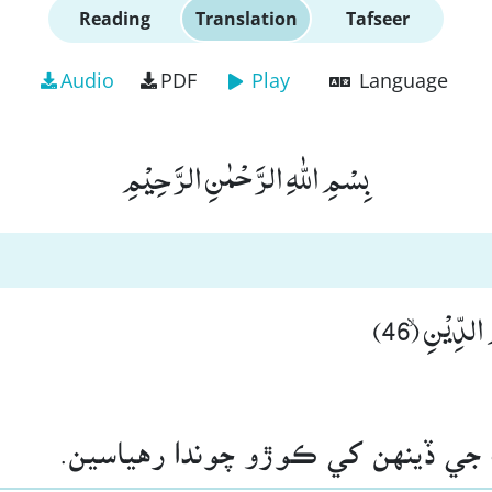
Reading
Translation
Tafseer
Audio
PDF
Play
Language
بِسْمِ اللّٰهِ الرَّحْمٰنِ الرَّحِیْمِ
الدِّیْنِۙ (46
ف جي ڏينهن کي ڪوڙو چوندا رهياسين