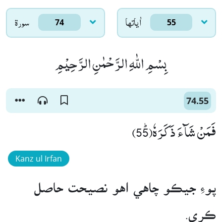
اٰياتها
سورۃ
74
55
بِسْمِ اللّٰهِ الرَّحْمٰنِ الرَّحِیْمِ
74.55
فَمَنْ شَآءَ ذَكَرَهٗﭤ(55)
Kanz ul Irfan
پوءِ جيڪو چاهي اهو نصيحت حاصل
ڪري.