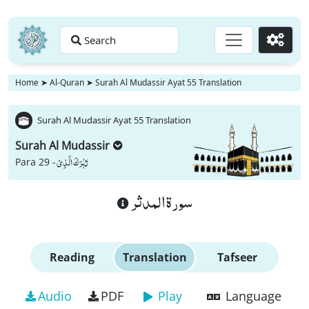
Search
Go
Home
➤
Al-Quran
➤
Surah Al Mudassir Ayat 55 Translation
Surah Al Mudassir Ayat 55 Translation
Surah Al Mudassir
تَبٰرَكَ الَّذِیْ
Para 29 -
سورة المدثر
Reading
Translation
Tafseer
Audio
PDF
Play
Language