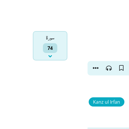
سورۃ
74
Kanz ul Irfan