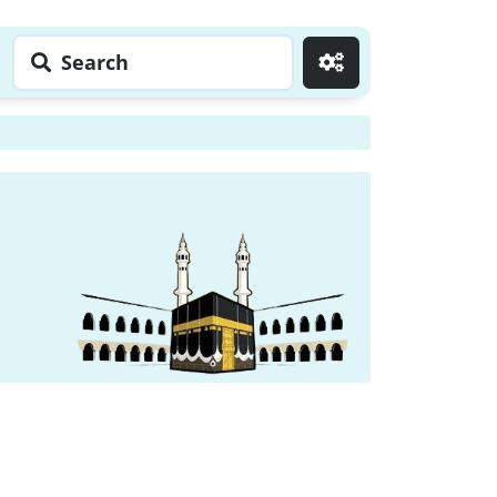
Search
Go