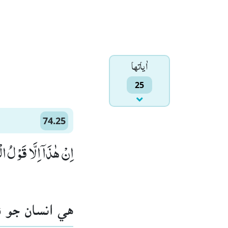
اٰياتها
25
74.25
اِنْ هٰذَاۤ اِلَّا قَوْلُ الْ)
هي انسان جو ].