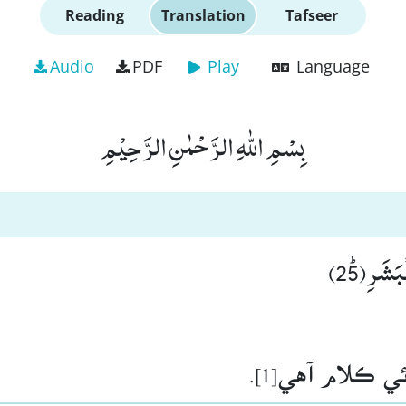
Reading
Translation
Tafseer
Audio
PDF
Play
Language
بِسْمِ اللّٰهِ الرَّحْمٰنِ الرَّحِیْمِ
بَشَرِﭤ(25
ئي ڪلام آهي[1