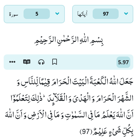
اٰياتها
سورۃ
5
97
بِسْمِ اللّٰهِ الرَّحْمٰنِ الرَّحِیْمِ
5.97
جَعَلَ اللّٰهُ الْكَعْبَةَ الْبَیْتَ الْحَرَامَ قِیٰمًا لِّلنَّاسِ وَ
الشَّهْرَ الْحَرَامَ وَ الْهَدْیَ وَ الْقَلَآىٕدَؕ-ذٰلِكَ لِتَعْلَمُوْۤا
اَنَّ اللّٰهَ یَعْلَمُ مَا فِی السَّمٰوٰتِ وَ مَا فِی الْاَرْضِ وَ اَنَّ اللّٰهَ
بِكُلِّ شَیْءٍ عَلِیْمٌ(97)