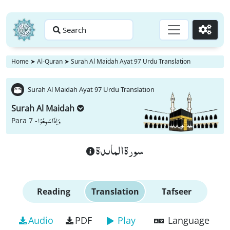
Search
Go
Home
➤
Al-Quran
➤
Surah Al Maidah Ayat 97 Urdu Translation
Surah Al Maidah Ayat 97 Urdu Translation
Surah Al Maidah
وَ اِذَا سَمِعُوْا
Para 7 -
سورة الماىدة
Reading
Translation
Tafseer
Audio
PDF
Play
Language