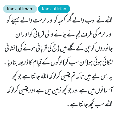
Kanz ul Iman
Kanz ul Irfan
اللہ نے ادب والے گھر کعبہ کواور حرمت والے مہینے کو
اور حرم کی طرف لیجائے جانے والی قربانی کو اور ان
جانوروں کو جن کے گلے میں (حج کی قربانی ہونے کی) نشانی
لٹکائی ہوئی ہو (ان سب کو) لوگوں کے قیام کا ذریعہ بنادیا ۔
یہ اس لیے ہیں تاکہ تم یقین کرلو کہ اللہ جانتا ہے جو کچھ
آسمانوں میں ہے اور جو کچھ زمین میں ہے اور یقین کرلو کہ
اللہ سب کچھ جانتا ہے۔