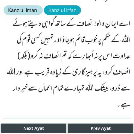
Kanz ul Iman
Kanz ul Irfan
اے ایمان والو! انصاف کے ساتھ گواہی دیتے ہوئے
اللہ کے حکم پر خوب قائم ہوجاؤ اور تمہیں کسی قوم کی
عداوت اس پر نہ اُبھارے کہ تم انصاف نہ کرو (بلکہ)
انصاف کرو، یہ پرہیزگاری کے زیادہ قریب ہے اور اللہ
سے ڈرو، بیشک اللہ تمہارے تمام اعمال سے خبردار
ہے۔
Next
Ayat
Prev
Ayat