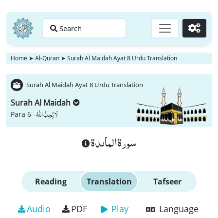
Search
Go
Home
➤
Al-Quran
➤
Surah Al Maidah Ayat 8 Urdu Translation
Surah Al Maidah Ayat 8 Urdu Translation
Surah Al Maidah
لَا یُحِبُّ اللّٰهُ
Para 6 -
سورة الماىدة
Reading
Translation
Tafseer
Audio
PDF
Play
Language