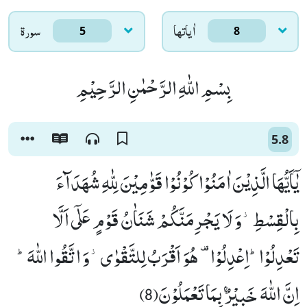
اٰياتها
سورۃ
5
8
بِسْمِ اللّٰهِ الرَّحْمٰنِ الرَّحِیْمِ
5.8
یٰۤاَیُّهَا الَّذِیْنَ اٰمَنُوْا كُوْنُوْا قَوّٰمِیْنَ لِلّٰهِ شُهَدَآءَ
بِالْقِسْطِ٘-وَ لَا یَجْرِمَنَّكُمْ شَنَاٰنُ قَوْمٍ عَلٰۤى اَلَّا
تَعْدِلُوْاؕ-اِعْدِلُوْا- هُوَ اَقْرَبُ لِلتَّقْوٰى٘-وَ اتَّقُوا اللّٰهَؕ-
اِنَّ اللّٰهَ خَبِیْرٌۢ بِمَا تَعْمَلُوْنَ(8)