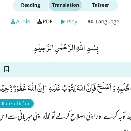
Reading
Translation
Tafseer
Audio
PDF
Play
Language
بِسْمِ اللّٰهِ الرَّحْمٰنِ الرَّحِیْمِ
ُلْمِهٖ وَ اَصْلَحَ فَاِنَّ اللّٰهَ یَتُوْبُ عَلَیْهِؕ-اِنَّ اللّٰهَ غَفُوْرٌ رَّحِیْم
Kanz ul Irfan
عد توبہ کرلے اور اپنی اصلاح کرلے تو اللہ اپنی مہربانی سے ا