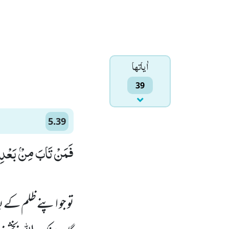
اٰياتها
39
5.39
فَمَنْ تَابَ مِنْۢ بَعْدِ ظ)
تو جو اپنے ظلم کے ب