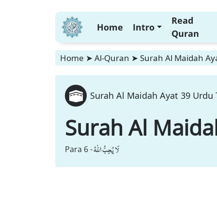
Read
Home
Intro
Quran
Home
➤
Al-Quran
➤
Surah Al Maidah Aya
Surah Al Maidah Ayat 39 Urdu 
Surah Al Maida
لَا یُحِبُّ اللّٰهُ
Para 6 -