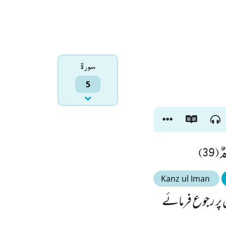
سورۃ
5
ٌ(39
Kanz ul Iman
س پر رجوع فرمائے