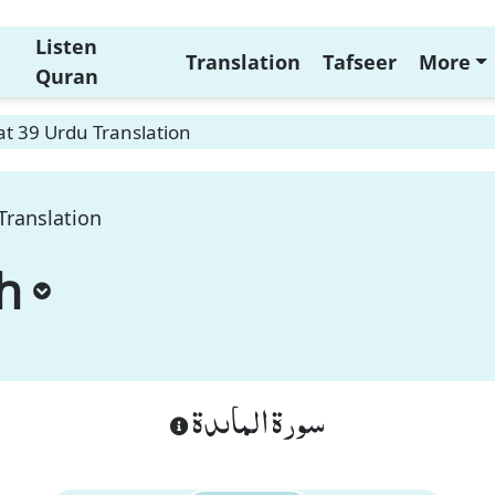
Listen
Translation
Tafseer
More
Quran
t 39 Urdu Translation
Translation
h
سورة الماىدة