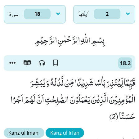
اٰياتها
سورۃ
18
2
بِسْمِ اللّٰهِ الرَّحْمٰنِ الرَّحِیْمِ
18.2
قَیِّمًا لِّیُنْذِرَ بَاْسًا شَدِیْدًا مِّنْ لَّدُنْهُ وَ یُبَشِّرَ
الْمُؤْمِنِیْنَ الَّذِیْنَ یَعْمَلُوْنَ الصّٰلِحٰتِ اَنَّ لَهُمْ اَجْرًا
حَسَنًاۙ (2)
Kanz ul Iman
Kanz ul Irfan