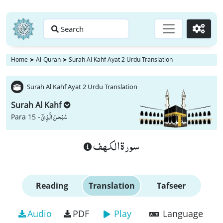
Search
Go
Home
➤
Al-Quran
➤
Surah Al Kahf Ayat 2 Urdu Translation
Surah Al Kahf Ayat 2 Urdu Translation
Surah Al Kahf
سُبْحٰنَ الَّذِیْۤ
Para 15 -
سورة الكهف
Reading
Translation
Tafseer
Audio
PDF
Play
Language