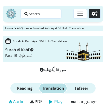
Search
Go
Home
➤
Al-Quran
➤
Surah Al Kahf Ayat 56 Urdu Translation
Surah Al Kahf Ayat 56 Urdu Translation
Surah Al Kahf
سُبْحٰنَ الَّذِیْۤ
Para 15 -
سورة الكهف
Reading
Translation
Tafseer
Audio
PDF
Play
Language