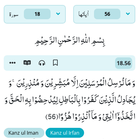
اٰياتها
سورۃ
18
56
بِسْمِ اللّٰهِ الرَّحْمٰنِ الرَّحِیْمِ
18.56
وَ مَا نُرْسِلُ الْمُرْسَلِیْنَ اِلَّا مُبَشِّرِیْنَ وَ مُنْذِرِیْنَۚ-وَ
یُجَادِلُ الَّذِیْنَ كَفَرُوْا بِالْبَاطِلِ لِیُدْحِضُوْا بِهِ الْحَقَّ وَ
اتَّخَذُوْۤا اٰیٰتِیْ وَ مَاۤ اُنْذِرُوْا هُزُوًا(56)
Kanz ul Iman
Kanz ul Irfan