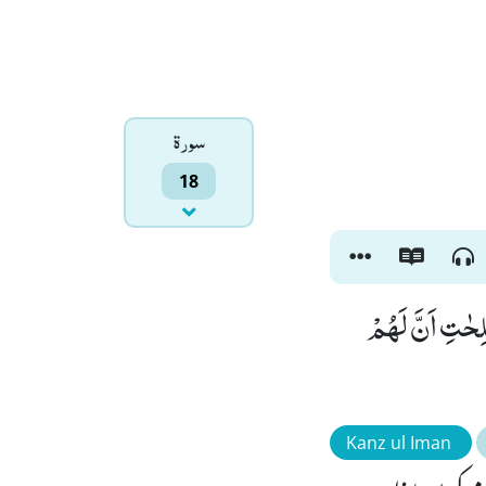
سورۃ
18
ٰلِحٰتِ اَنَّ لَهُمْ
Kanz ul Iman