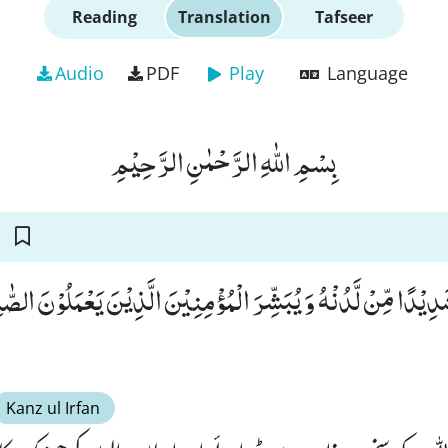
Reading
Translation
Tafseer
Audio
PDF
Play
Language
بِسْمِ اللّٰهِ الرَّحْمٰنِ الرَّحِیْمِ
 شَدِیْدًا مِّنْ لَّدُنْهُ وَ یُبَشِّرَ الْمُؤْمِنِیْنَ الَّذِیْنَ یَعْمَلُوْنَ الصّ
Kanz ul Irfan