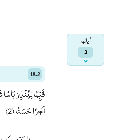
اٰياتها
2
18.2
قَیِّمًا لِّیُنْذِرَ بَاْسًا
اَجْرًا حَسَنًاۙ (2)