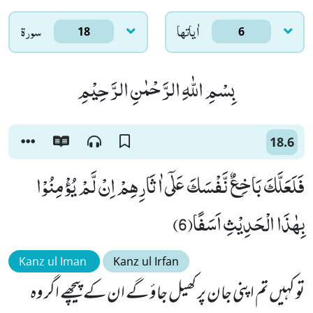
اٰياتها
سورۃ
18
6
بِسْمِ اللّٰهِ الرَّحْمٰنِ الرَّحِیْمِ
18.6
فَلَعَلَّكَ بَاخِعٌ نَّفْسَكَ عَلٰۤى اٰثَارِهِمْ اِنْ لَّمْ یُؤْمِنُوْا
بِهٰذَا الْحَدِیْثِ اَسَفًا(6)
Kanz ul Iman
Kanz ul Irfan
تو کہیں تم اپنی جان پر کھیل جاؤ گے ان کے پیچھے اگر وہ