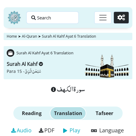
Search
Go
Home
➤
Al-Quran
➤
Surah Al Kahf Ayat 6 Translation
Surah Al Kahf Ayat 6 Translation
Surah Al Kahf
سُبْحٰنَ الَّذِیْۤ
Para 15 -
سورة الكهف
Reading
Translation
Tafseer
Audio
PDF
Play
Language