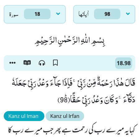
اٰياتها
سورۃ
18
98
بِسْمِ اللّٰهِ الرَّحْمٰنِ الرَّحِیْمِ
18.98
قَالَ هٰذَا رَحْمَةٌ مِّنْ رَّبِّیْۚ-فَاِذَا جَآءَ وَعْدُ رَبِّیْ جَعَلَهٗ
دَكَّآءَۚ-وَ كَانَ وَعْدُ رَبِّیْ حَقًّاﭤ(98)
Kanz ul Iman
Kanz ul Irfan
کہایہ میرے رب کی رحمت ہے پھر جب میرے رب کا