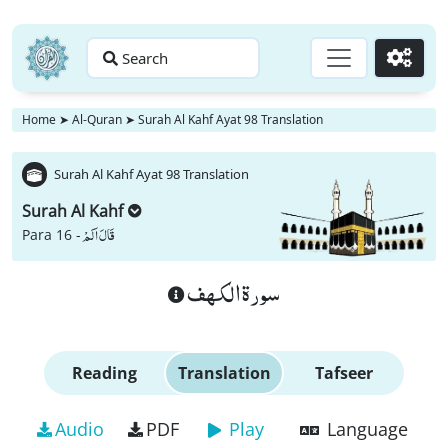
Search
Go
Home
➤
Al-Quran
➤
Surah Al Kahf Ayat 98 Translation
Surah Al Kahf Ayat 98 Translation
Surah Al Kahf
قَالَ اَلَمْ
Para 16 -
سورة الكهف
Reading
Translation
Tafseer
Audio
PDF
Play
Language