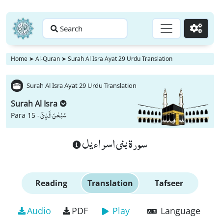
Search
Go
Home
➤
Al-Quran
➤
Surah Al Isra Ayat 29 Urdu Translation
Surah Al Isra Ayat 29 Urdu Translation
Surah Al Isra
سُبْحٰنَ الَّذِیْۤ
Para 15 -
سورة بنى اسراءيل
Reading
Translation
Tafseer
Audio
PDF
Play
Language