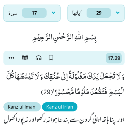
اٰياتها
سورۃ
17
29
بِسْمِ اللّٰهِ الرَّحْمٰنِ الرَّحِیْمِ
17.29
وَ لَا تَجْعَلْ یَدَكَ مَغْلُوْلَةً اِلٰى عُنُقِكَ وَ لَا تَبْسُطْهَا كُلَّ
الْبَسْطِ فَتَقْعُدَ مَلُوْمًا مَّحْسُوْرًا(29)
Kanz ul Iman
Kanz ul Irfan
اور اپنا ہاتھ اپنی گردن سے بندھا ہوا نہ رکھو اور نہ پورا کھول