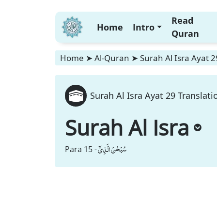
Read
Home
Intro
Quran
Home
➤
Al-Quran
➤
Surah Al Isra Ayat 2
Surah Al Isra Ayat 29 Translati
Surah Al Isra
سُبْحٰنَ الَّذِیْۤ
Para 15 -