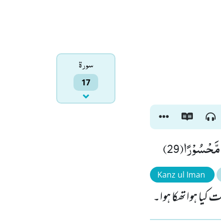
سورۃ
17
مَّحْسُوْرًا(29
Kanz ul Iman
ت کیا ہوا تھکا ہوا۔