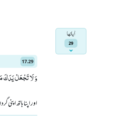
اٰياتها
29
17.29
وَ لَا تَجْعَلْ یَدَكَ مَغ)
اور اپنا ہاتھ اپنی گر