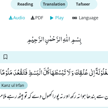
Reading
Translation
Tafseer
Audio
PDF
Play
Language
بِسْمِ اللّٰهِ الرَّحْمٰنِ الرَّحِیْمِ
ْلُوْلَةً اِلٰى عُنُقِكَ وَ لَا تَبْسُطْهَا كُلَّ الْبَسْطِ فَتَقْعُدَ مَلُوْمًا 
Kanz ul Irfan
دن سے بندھا ہوا نہ رکھ اور نہ پورا کھول دے کہ تو بیٹھ رہے ملام