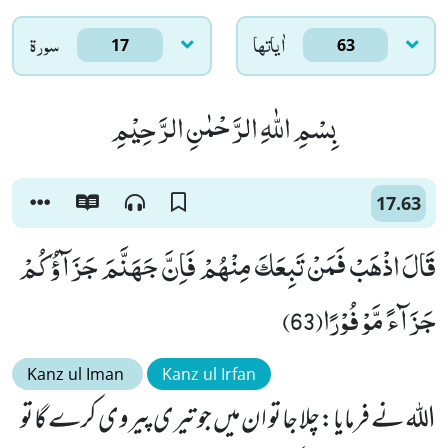
اٰياتها
سورۃ
17
63
بِسْمِ اللّٰهِ الرَّحْمٰنِ الرَّحِیْمِ
17.63
قَالَ اذْهَبْ فَمَنْ تَبِعَكَ مِنْهُمْ فَاِنَّ جَهَنَّمَ جَزَآؤُكُمْ
جَزَآءً مَّوْفُوْرًا(63)
Kanz ul Iman
Kanz ul Irfan
اللہ نے فرمایا:چلا جا تو ان میں جو تیری پیروی کرے گا تو