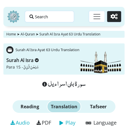
Search
Go
Home
➤
Al-Quran
➤
Surah Al Isra Ayat 63 Urdu Translation
Surah Al Isra Ayat 63 Urdu Translation
Surah Al Isra
سُبْحٰنَ الَّذِیْۤ
Para 15 -
سورة بنى اسراءيل
Reading
Translation
Tafseer
Audio
PDF
Play
Language