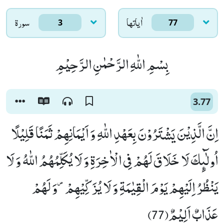
اٰياتها
سورۃ
3
77
بِسْمِ اللّٰهِ الرَّحْمٰنِ الرَّحِیْمِ
3.77
اِنَّ الَّذِیْنَ یَشْتَرُوْنَ بِعَهْدِ اللّٰهِ وَ اَیْمَانِهِمْ ثَمَنًا قَلِیْلًا
اُولٰٓىٕكَ لَا خَلَاقَ لَهُمْ فِی الْاٰخِرَةِ وَ لَا یُكَلِّمُهُمُ اللّٰهُ وَ لَا
یَنْظُرُ اِلَیْهِمْ یَوْمَ الْقِیٰمَةِ وَ لَا یُزَكِّیْهِمْ۪-وَ لَهُمْ
عَذَابٌ اَلِیْمٌ(77)