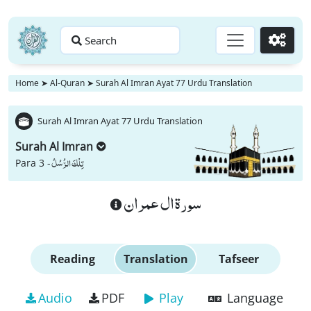
Search
Go
Home
➤
Al-Quran
➤
Surah Al Imran Ayat 77 Urdu Translation
Surah Al Imran Ayat 77 Urdu Translation
Surah Al Imran
تِلْكَ الرُّسُلُ
Para 3 -
سورة ال عمران
Reading
Translation
Tafseer
Audio
PDF
Play
Language