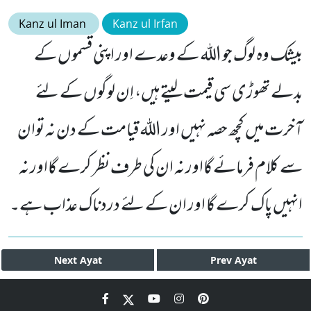
Kanz ul Iman
Kanz ul Irfan
بیشک وہ لوگ جو اللہ کے وعدے اور اپنی قسموں کے
بدلے تھوڑی سی قیمت لیتے ہیں، اِن لوگوں کے لئے
آخرت میں کچھ حصہ نہیں اور اللہ قیامت کے دن نہ توان
سے کلام فرمائے گااور نہ ان کی طرف نظر کرے گااور نہ
انہیں پاک کرے گا اور ان کے لئے دردناک عذاب ہے۔
Next
Ayat
Prev
Ayat