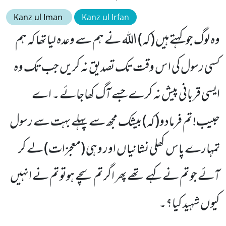
Kanz ul Iman
Kanz ul Irfan
وہ لوگ جو کہتے ہیں (کہ) اللہ نے ہم سے وعدہ لیا تھا کہ ہم
کسی رسول کی اس وقت تک تصدیق نہ کریں جب تک وہ
ایسی قربانی پیش نہ کرے جسے آگ کھاجائے ۔ اے
حبیب! تم فرمادو(کہ) بیشک مجھ سے پہلے بہت سے رسول
تمہارے پاس کھلی نشانیاں اور وہی (معجزات) لے کر
آئے جو تم نے کہے تھے پھر اگر تم سچے ہوتو تم نے انہیں
کیوں شہید کیا؟۔