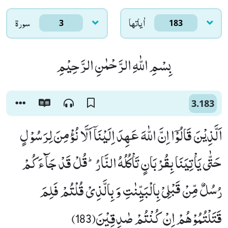
اٰياتها
سورۃ
3
183
بِسْمِ اللّٰهِ الرَّحْمٰنِ الرَّحِیْمِ
3.183
اَلَّذِیْنَ قَالُوْۤا اِنَّ اللّٰهَ عَهِدَ اِلَیْنَاۤ اَلَّا نُؤْمِنَ لِرَسُوْلٍ
حَتّٰى یَاْتِیَنَا بِقُرْبَانٍ تَاْكُلُهُ النَّارُؕ-قُلْ قَدْ جَآءَكُمْ
رُسُلٌ مِّنْ قَبْلِیْ بِالْبَیِّنٰتِ وَ بِالَّذِیْ قُلْتُمْ فَلِمَ
قَتَلْتُمُوْهُمْ اِنْ كُنْتُمْ صٰدِقِیْنَ(183)