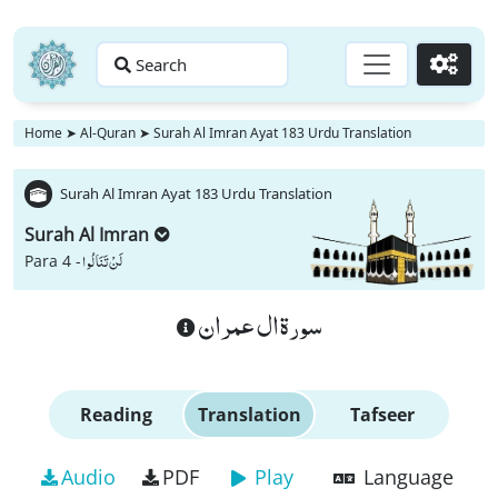
Search
Go
Home
➤
Al-Quran
➤
Surah Al Imran Ayat 183 Urdu Translation
Surah Al Imran Ayat 183 Urdu Translation
Surah Al Imran
لَنْ تَنَالُوا
Para 4 -
سورة ال عمران
Reading
Translation
Tafseer
Audio
PDF
Play
Language