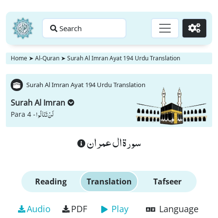
Search
Go
Home
➤
Al-Quran
➤
Surah Al Imran Ayat 194 Urdu Translation
Surah Al Imran Ayat 194 Urdu Translation
Surah Al Imran
لَنْ تَنَالُوا
Para 4 -
سورة ال عمران
Reading
Translation
Tafseer
Audio
PDF
Play
Language