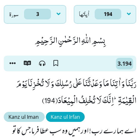
اٰياتها
سورۃ
3
194
بِسْمِ اللّٰهِ الرَّحْمٰنِ الرَّحِیْمِ
3.194
رَبَّنَا وَ اٰتِنَا مَا وَعَدْتَّنَا عَلٰى رُسُلِكَ وَ لَا تُخْزِنَا یَوْمَ
الْقِیٰمَةِؕ-اِنَّكَ لَا تُخْلِفُ الْمِیْعَادَ(194)
Kanz ul Iman
Kanz ul Irfan
اے ہمارے رب! اورہمیں وہ سب عطا فرما جس کا تو