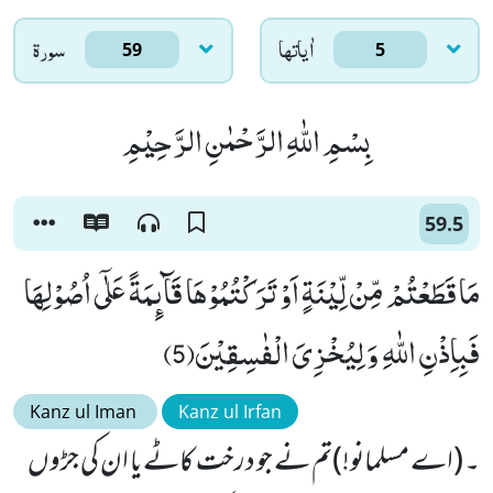
اٰياتها
سورۃ
59
5
بِسْمِ اللّٰهِ الرَّحْمٰنِ الرَّحِیْمِ
59.5
مَا قَطَعْتُمْ مِّنْ لِّیْنَةٍ اَوْ تَرَكْتُمُوْهَا قَآىٕمَةً عَلٰۤى اُصُوْلِهَا
فَبِاِذْنِ اللّٰهِ وَ لِیُخْزِیَ الْفٰسِقِیْنَ(5)
Kanz ul Iman
Kanz ul Irfan
۔ (اے مسلمانو!)تم نے جو درخت کاٹے یا ان کی جڑوں