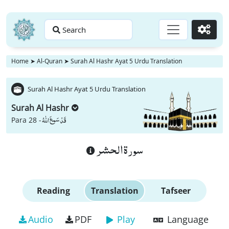
Search
Go
Home
➤
Al-Quran
➤
Surah Al Hashr Ayat 5 Urdu Translation
Surah Al Hashr Ayat 5 Urdu Translation
Surah Al Hashr
قَدْ سَمِعَ اللّٰهُ
Para 28 -
سورة الحشر
Reading
Translation
Tafseer
Audio
PDF
Play
Language