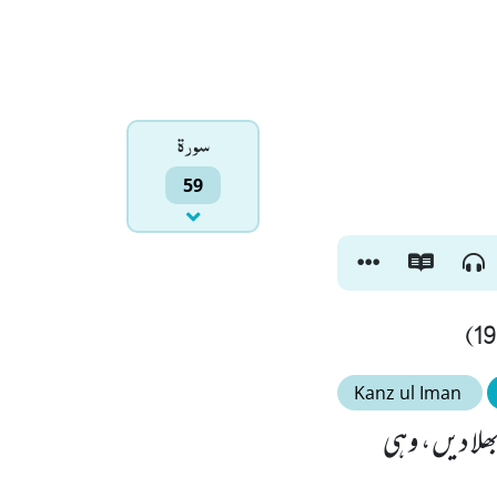
سورۃ
59
Kanz ul Iman
بھلا دیں ، وہی