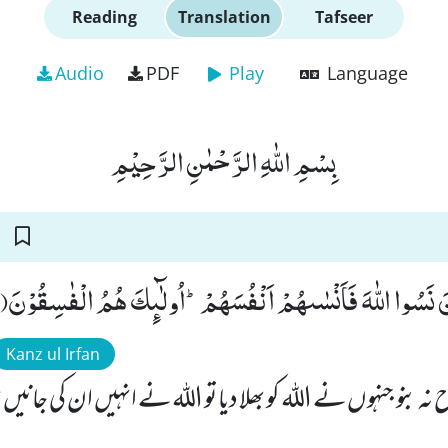
Reading
Translation
Tafseer
Audio
PDF
Play
Language
بِسْمِ اللّٰهِ الرَّحْمٰنِ الرَّحِیْمِ
ِیْنَ نَسُوا اللّٰهَ فَاَنْسٰىهُمْ اَنْفُسَهُمْؕ-اُولٰٓىٕكَ هُمُ الْفٰسِقُوْنَ(19
Kanz ul Irfan
نہ بنو جنہوں نے اللہ کو بھلا دیا تو اللہ نے انہیں ان کی جانیں 