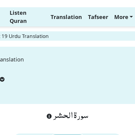
Listen
Translation
Tafseer
More
Quran
 19 Urdu Translation
ranslation
سورة الحشر