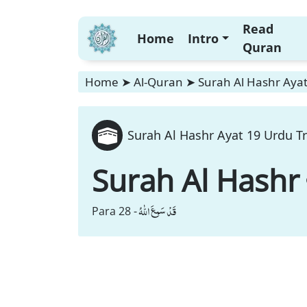
Read
Home
Intro
Quran
Home
➤
Al-Quran
➤
Surah Al Hashr Ayat
Surah Al Hashr Ayat 19 Urdu T
Surah Al Hashr
قَدْ سَمِعَ اللّٰهُ
Para 28 -