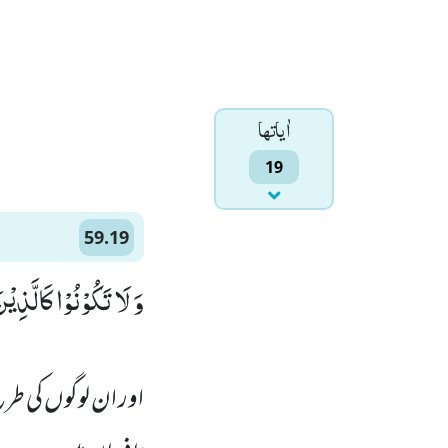
اٰياتها
19
59.19
وَ لَا تَكُوْنُوْا كَالَّذ)
اور ان لوگوں کی طرح 