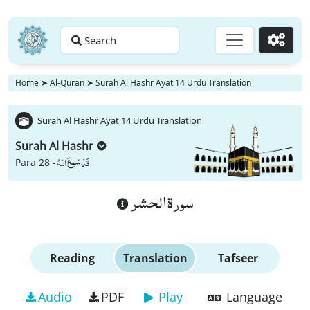
Search
Go
Home
➤
Al-Quran
➤
Surah Al Hashr Ayat 14 Urdu Translation
Surah Al Hashr Ayat 14 Urdu Translation
Surah Al Hashr
قَدْ سَمِعَ اللّٰهُ
Para 28 -
سورة الحشر
Reading
Translation
Tafseer
Audio
PDF
Play
Language