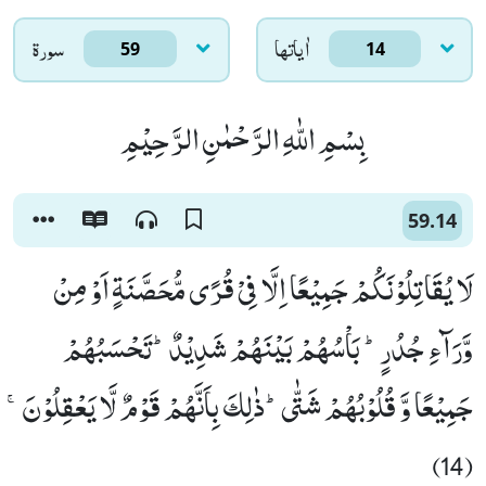
اٰياتها
سورۃ
59
14
بِسْمِ اللّٰهِ الرَّحْمٰنِ الرَّحِیْمِ
59.14
لَا یُقَاتِلُوْنَكُمْ جَمِیْعًا اِلَّا فِیْ قُرًى مُّحَصَّنَةٍ اَوْ مِنْ
وَّرَآءِ جُدُرٍؕ- بَاْسُهُمْ بَیْنَهُمْ شَدِیْدٌؕ-تَحْسَبُهُمْ
جَمِیْعًا وَّ قُلُوْبُهُمْ شَتّٰىؕ-ذٰلِكَ بِاَنَّهُمْ قَوْمٌ لَّا یَعْقِلُوْنَۚ
(14)