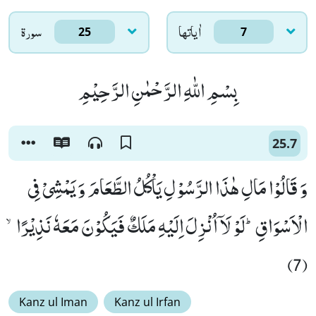
اٰياتها
سورۃ
25
7
بِسْمِ اللّٰهِ الرَّحْمٰنِ الرَّحِیْمِ
25.7
وَ قَالُوْا مَالِ هٰذَا الرَّسُوْلِ یَاْكُلُ الطَّعَامَ وَ یَمْشِیْ فِی
الْاَسْوَاقِؕ-لَوْ لَاۤ اُنْزِلَ اِلَیْهِ مَلَكٌ فَیَكُوْنَ مَعَهٗ نَذِیْرًاۙ
(7)
Kanz ul Iman
Kanz ul Irfan