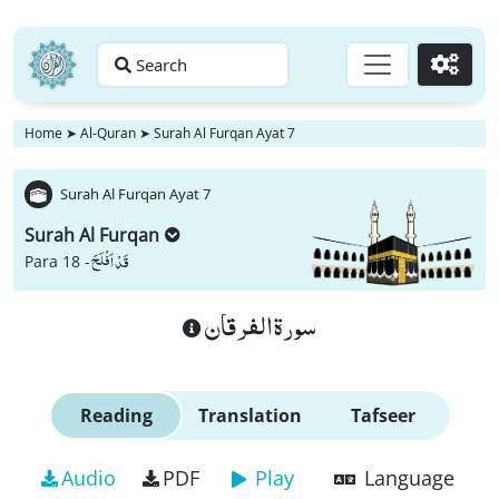
Search
Go
Home
➤
Al-Quran
➤
Surah Al Furqan Ayat 7
Surah Al Furqan Ayat 7
Surah Al Furqan
قَدْ اَفْلَحَ
Para 18 -
سورة الفرقان
Reading
Translation
Tafseer
Audio
PDF
Play
Language