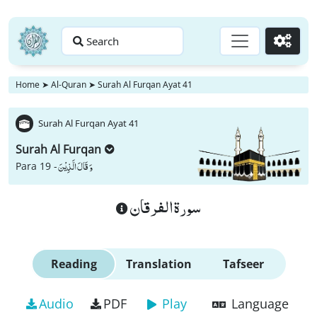
Search
Go
Home
➤
Al-Quran
➤
Surah Al Furqan Ayat 41
Surah Al Furqan Ayat 41
Surah Al Furqan
وَ قَالَ الَّذِیْنَ
Para 19 -
سورة الفرقان
Reading
Translation
Tafseer
Audio
PDF
Play
Language