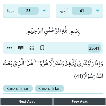
اٰياتها
سورۃ
25
41
بِسْمِ اللّٰهِ الرَّحْمٰنِ الرَّحِیْمِ
25.41
وَ اِذَا رَاَوْكَ اِنْ یَّتَّخِذُوْنَكَ اِلَّا هُزُوًاؕ-اَهٰذَا الَّذِیْ بَعَثَ
اللّٰهُ رَسُوْلًا(41)
Kanz ul Iman
Kanz ul Irfan
Next
Ayat
Prev
Ayat