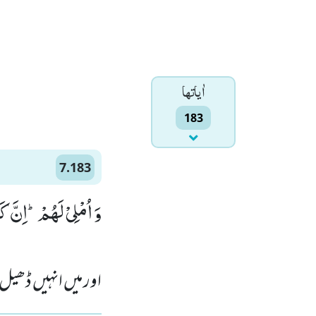
اٰياتها
183
7.183
وَ اُمْلِیْ لَهُمْؕ-اِنَّ ك)
اور میں انہیں ڈھیل