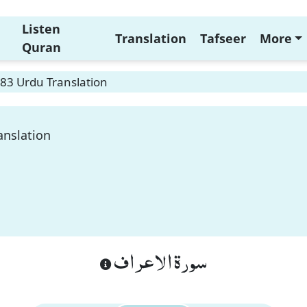
Listen
Translation
Tafseer
More
Quran
183 Urdu Translation
anslation
سورة الاعراف