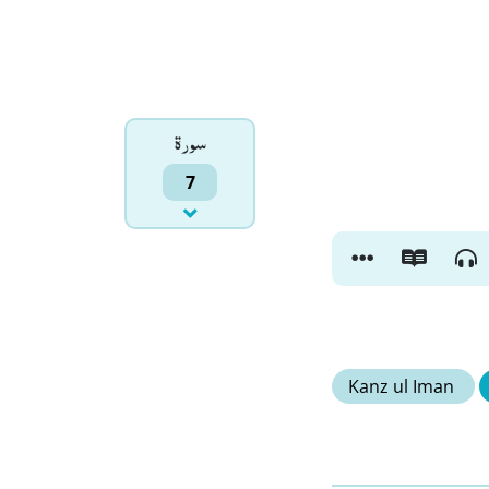
سورۃ
7
Kanz ul Iman