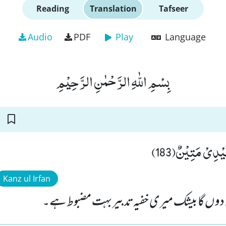
Reading
Translation
Tafseer
Audio
PDF
Play
Language
بِسْمِ اللّٰهِ الرَّحْمٰنِ الرَّحِیْمِ
َیْدِیْ مَتِیْنٌ(183
Kanz ul Irfan
 دوں گا بیشک میری خفیہ تدبیر بہت مضبوط ہے۔