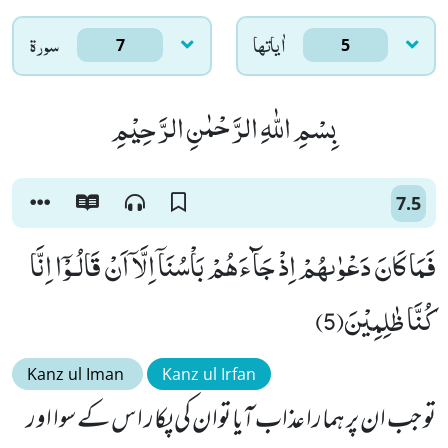
اٰياتها
سورۃ
7
5
بِسْمِ اللّٰهِ الرَّحْمٰنِ الرَّحِیْمِ
7.5
فَمَا كَانَ دَعْوٰىهُمْ اِذْ جَآءَهُمْ بَاْسُنَاۤ اِلَّاۤ اَنْ قَالُـوْۤا اِنَّا
كُنَّا ظٰلِمِیْنَ(5)
Kanz ul Iman
Kanz ul Irfan
تو جب ان پر ہمارا عذاب آیا توان کی پکار اس کے سوا اور