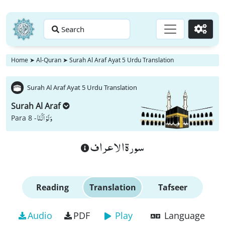
Search
Go
Home
➤
Al-Quran
➤
Surah Al Araf Ayat 5 Urdu Translation
Surah Al Araf Ayat 5 Urdu Translation
Surah Al Araf
وَ لَوْ اَنَّنَا
Para 8 -
سورة الاعراف
Reading
Translation
Tafseer
Audio
PDF
Play
Language