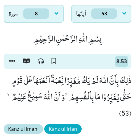
اٰياتها
سورۃ
8
53
بِسْمِ اللّٰهِ الرَّحْمٰنِ الرَّحِیْمِ
8.53
ذٰلِكَ بِاَنَّ اللّٰهَ لَمْ یَكُ مُغَیِّرًا نِّعْمَةً اَنْعَمَهَا عَلٰى قَوْمٍ
حَتّٰى یُغَیِّرُوْا مَا بِاَنْفُسِهِمْۙ-وَ اَنَّ اللّٰهَ سَمِیْعٌ عَلِیْمٌۙ
(53)
Kanz ul Iman
Kanz ul Irfan