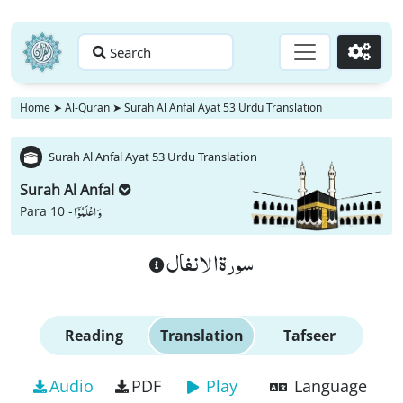
Search
Go
Home
➤
Al-Quran
➤
Surah Al Anfal Ayat 53 Urdu Translation
Surah Al Anfal Ayat 53 Urdu Translation
Surah Al Anfal
وَ اعْلَمُوْۤا
Para 10 -
سورة الانفال
Reading
Translation
Tafseer
Audio
PDF
Play
Language