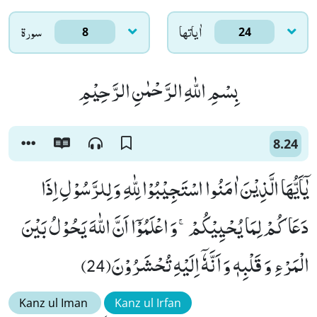
اٰياتها
سورۃ
8
24
بِسْمِ اللّٰهِ الرَّحْمٰنِ الرَّحِیْمِ
8.24
یٰۤاَیُّهَا الَّذِیْنَ اٰمَنُوا اسْتَجِیْبُوْا لِلّٰهِ وَ لِلرَّسُوْلِ اِذَا
دَعَاكُمْ لِمَا یُحْیِیْكُمْۚ-وَ اعْلَمُوْۤا اَنَّ اللّٰهَ یَحُوْلُ بَیْنَ
الْمَرْءِ وَ قَلْبِهٖ وَ اَنَّهٗۤ اِلَیْهِ تُحْشَرُوْنَ(24)
Kanz ul Iman
Kanz ul Irfan