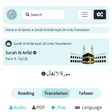
Search
Go
Home
➤
Al-Quran
➤
Surah Al Anfal Ayat 24 Urdu Translation
Surah Al Anfal Ayat 24 Urdu Translation
Surah Al Anfal
قَالَ الْمَلَاُ
Para 9 -
سورة الانفال
Reading
Translation
Tafseer
Audio
PDF
Play
Language