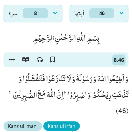
اٰياتها
سورۃ
8
46
بِسْمِ اللّٰهِ الرَّحْمٰنِ الرَّحِیْمِ
8.46
وَ اَطِیْعُوا اللّٰهَ وَ رَسُوْلَهٗ وَ لَا تَنَازَعُوْا فَتَفْشَلُوْا وَ
تَذْهَبَ رِیْحُكُمْ وَ اصْبِرُوْاؕ-اِنَّ اللّٰهَ مَعَ الصّٰبِرِیْنَۚ
(46)
Kanz ul Iman
Kanz ul Irfan