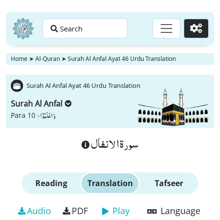
Search
Go
Home
➤
Al-Quran
➤
Surah Al Anfal Ayat 46 Urdu Translation
Surah Al Anfal Ayat 46 Urdu Translation
Surah Al Anfal
وَ اعْلَمُوْۤا
Para 10 -
سورة الانفال
Reading
Translation
Tafseer
Audio
PDF
Play
Language