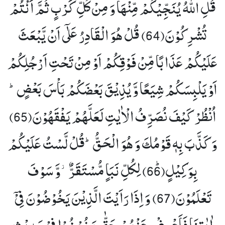
قُلِ اللّٰهُ یُنَجِّیْكُمْ مِّنْهَا وَ مِنْ كُلِّ كَرْبٍ ثُمَّ اَنْتُمْ
تُشْرِكُوْنَ(64)
قُلْ هُوَ الْقَادِرُ عَلٰۤى اَنْ یَّبْعَثَ
عَلَیْكُمْ عَذَابًا مِّنْ فَوْقِكُمْ اَوْ مِنْ تَحْتِ اَرْجُلِكُمْ
اَوْ یَلْبِسَكُمْ شِیَعًا وَّ یُذِیْقَ بَعْضَكُمْ بَاْسَ بَعْضٍؕ-
اُنْظُرْ كَیْفَ نُصَرِّفُ الْاٰیٰتِ لَعَلَّهُمْ یَفْقَهُوْنَ(65)
وَ كَذَّبَ بِهٖ قَوْمُكَ وَ هُوَ الْحَقُّؕ-قُلْ لَّسْتُ عَلَیْكُمْ
بِوَكِیْلٍﭤ(66)
لِكُلِّ نَبَاٍ مُّسْتَقَرٌّ٘-وَّ سَوْفَ
تَعْلَمُوْنَ(67)
وَ اِذَا رَاَیْتَ الَّذِیْنَ یَخُوْضُوْنَ فِیْۤ
اٰیٰتِنَا فَاَعْرِضْ عَنْهُمْ حَتّٰى یَخُوْضُوْا فِیْ حَدِیْثٍ