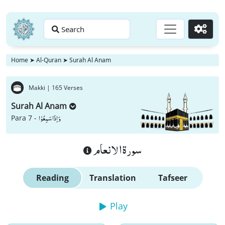
Search
Go
Home
➤
Al-Quran
➤
Surah Al Anam
Makki |
165 Verses
Surah Al Anam
وَ اِذَا سَمِعُوْا
Para 7 -
سورة الانعام
Reading
Translation
Tafseer
Play