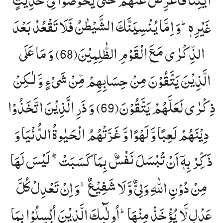
غَیْرِهٖؕ-وَ اِمَّا یُنْسِیَنَّكَ الشَّیْطٰنُ فَلَا تَقْعُدْ بَعْدَ
الذِّكْرٰى مَعَ الْقَوْمِ الظّٰلِمِیْنَ(68)
وَ مَا عَلَى
الَّذِیْنَ یَتَّقُوْنَ مِنْ حِسَابِهِمْ مِّنْ شَیْءٍ وَّ لٰـكِنْ
ذِكْرٰى لَعَلَّهُمْ یَتَّقُوْنَ(69)
وَ ذَرِ الَّذِیْنَ اتَّخَذُوْا
دِیْنَهُمْ لَعِبًا وَّ لَهْوًا وَّ غَرَّتْهُمُ الْحَیٰوةُ الدُّنْیَا وَ
ذَكِّرْ بِهٖۤ اَنْ تُبْسَلَ نَفْسٌۢ بِمَا كَسَبَتْ ﳓ لَیْسَ لَهَا
مِنْ دُوْنِ اللّٰهِ وَلِیٌّ وَّ لَا شَفِیْعٌۚ-وَ اِنْ تَعْدِلْ كُلَّ
عَدْلٍ لَّا یُؤْخَذْ مِنْهَاؕ-اُولٰٓىٕكَ الَّذِیْنَ اُبْسِلُوْا بِمَا