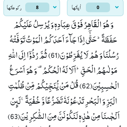
اٰياتها
ركوعاتها
8
0
وَ هُوَ الْقَاهِرُ فَوْقَ عِبَادِهٖ وَ یُرْسِلُ عَلَیْكُمْ
حَفَظَةًؕ-حَتّٰۤى اِذَا جَآءَ اَحَدَكُمُ الْمَوْتُ تَوَفَّتْهُ
رُسُلُنَا وَ هُمْ لَا یُفَرِّطُوْنَ(61)
ثُمَّ رُدُّوْۤا اِلَى اللّٰهِ
مَوْلٰىهُمُ الْحَقِّؕ-اَلَا لَهُ الْحُكْمُ- وَ هُوَ اَسْرَ عُ
الْحٰسِبِیْنَ(62)
قُلْ مَنْ یُّنَجِّیْكُمْ مِّنْ ظُلُمٰتِ
الْبَرِّ وَ الْبَحْرِ تَدْعُوْنَهٗ تَضَرُّعًا وَّ خُفْیَةًۚ-لَىٕنْ
اَنْجٰىنَا مِنْ هٰذِهٖ لَنَكُوْنَنَّ مِنَ الشّٰكِرِیْنَ(63)