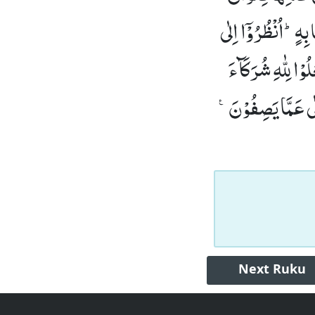
ِهٍؕ-اُنْظُرُوْۤا اِلٰى
ُوْا لِلّٰهِ شُرَكَآءَ
ى عَمَّا یَصِفُوْنَ۠
Next
Ruku