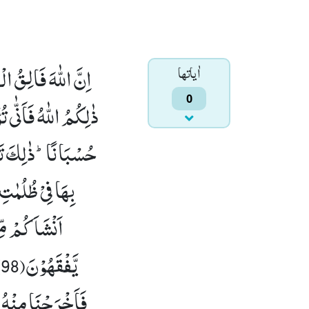
اِنَّ اللّٰهَ فَالِقُ 
اٰياتها
0
ذٰلِكُمُ اللّٰهُ فَاَنّٰى تُ
حُسْبَانًاؕ-ذٰلِكَ تَقْد
بِهَا فِیْ ظُلُمٰتِ 
اَنْشَاَكُمْ مِّ
یَّفْقَهُوْنَ(98)
فَاَخْرَجْنَا مِنْهُ