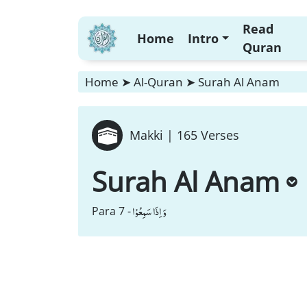
Read
Home
Intro
Quran
Home
➤
Al-Quran
➤
Surah Al Anam
Makki |
165 Verses
Surah Al Anam
وَ اِذَا سَمِعُوْا
Para 7 -