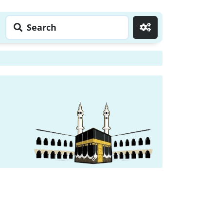
Search
Go