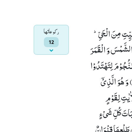
یِّتِ مِنَ الْحَیِّؕ-
ركوعاتها
12
الشَّمْسَ وَ الْقَمَرَ
ُّجُوْمَ لِتَهْتَدُوْا
وَ هُوَ الَّذِیْۤ
اٰیٰتِ لِقَوْمٍ
بَاتَ كُلِّ شَیْءٍ
طَلْعِهَا قِنْوَانٌ