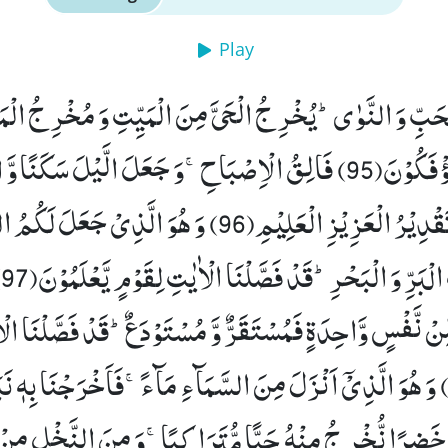
Play
الْحَبِّ وَ النَّوٰىؕ-یُخْرِ جُ الْحَیَّ مِنَ الْمَیِّتِ وَ مُخْرِ جُ الْمَ
ؤْفَكُوْنَ(95)
فَالِقُ الْاِصْبَاحِۚ-وَ جَعَلَ الَّیْلَ سَكَنًا وَّ 
ِیْرُ الْعَزِیْزِ الْعَلِیْمِ(96)
وَ هُوَ الَّذِیْ جَعَلَ لَكُمُ الن
الْبَرِّ وَ الْبَحْرِؕ-قَدْ فَصَّلْنَا الْاٰیٰتِ لِقَوْمٍ یَّعْلَمُوْنَ(97)
نْ نَّفْسٍ وَّاحِدَةٍ فَمُسْتَقَرٌّ وَّ مُسْتَوْدَعٌؕ-قَدْ فَصَّلْنَا الْ
وَ هُوَ الَّذِیْۤ اَنْزَلَ مِنَ السَّمَآءِ مَآءًۚ-فَاَخْرَجْنَا بِهٖ نَ
 خَضِرًا نُّخْرِ جُ مِنْهُ حَبًّا مُّتَرَاكِبًاۚ-وَ مِنَ النَّخْلِ مِنْ 