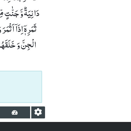
دَانِیَةٌ وَّ جَنّٰتٍ مّ
ثَمَرِهٖۤ اِذَاۤ اَثْمَرَ
الْجِنَّ وَ خَلَقَهُم