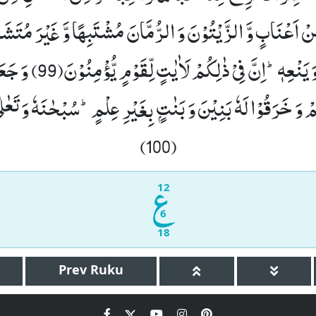
ِنْ اَعْنَابٍ وَّ الزَّیْتُوْنَ وَ الرُّمَّانَ مُشْتَبِهًا وَّ غَیْرَ مُتَشَاب
 وَ یَنْعِهٖؕ-اِنَّ فِیْ ذٰلِكُمْ لَاٰیٰتٍ لِّقَوْمٍ یُّؤْمِنُوْنَ(99)
وَ جَعَل
ْ وَ خَرَقُوْا لَهٗ بَنِیْنَ وَ بَنٰتٍۭ بِغَیْرِ عِلْمٍؕ-سُبْحٰنَهٗ وَ تَعٰلٰ
(100)
12
6
18
Prev
Ruku