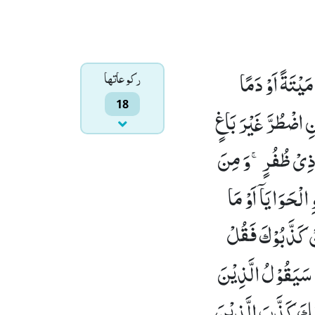
 مَیْتَةً اَوْ دَمًا
ركوعاتها
18
نِ اضْطُرَّ غَیْرَ بَاغٍ
َ ذِیْ ظُفُرٍۚ-وَ مِنَ
الْحَوَایَاۤ اَوْ مَا
ْ كَذَّبُوْكَ فَقُلْ
سَیَقُوْلُ الَّذِیْنَ
ٰلِكَ كَذَّبَ الَّذِیْنَ