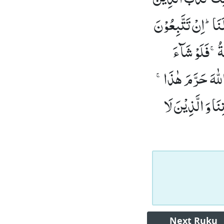
َاؕ-اِنْ تَتَّبِعُوْنَ
َةُۚ-فَلَوْ شَآءَ
لّٰهَ حَرَّمَ هٰذَاۚ-
نَا وَ الَّذِیْنَ لَا
Next
Ruku