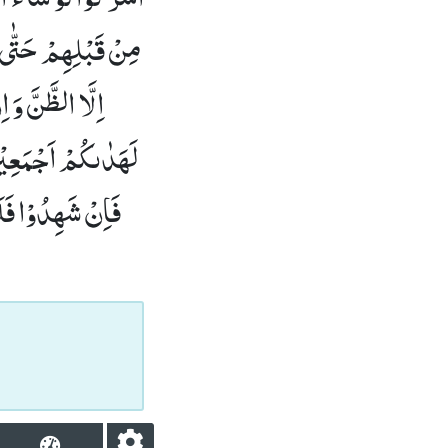
مِنْ قَبْلِهِمْ حَتّٰى 
اِلَّا الظَّنَّ وَ ا
لَهَدٰىكُمْ اَجْمَعِیْنَ
فَاِنْ شَهِدُوْا فَلَا