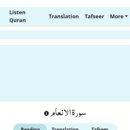
Listen
Translation
Tafseer
More
Quran
سورة الانعام
Reading
Translation
Tafseer