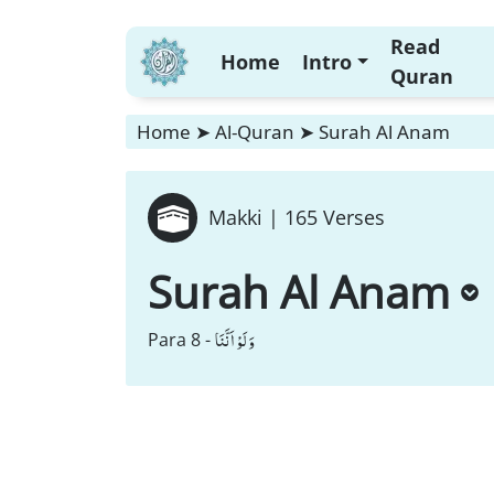
Read
Home
Intro
Quran
Home
➤
Al-Quran
➤
Surah Al Anam
Makki |
165 Verses
Surah Al Anam
وَ لَوْ اَنَّنَا
Para 8 -