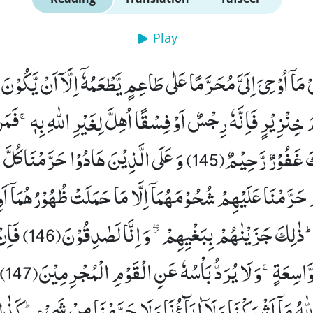
Play
ْ مَاۤ اُوْحِیَ اِلَیَّ مُحَرَّمًا عَلٰى طَاعِمٍ یَّطْعَمُهٗۤ اِلَّاۤ اَنْ یَّكُوْنَ
خِنْزِیْرٍ فَاِنَّهٗ رِجْسٌ اَوْ فِسْقًا اُهِلَّ لِغَیْرِ اللّٰهِ بِهٖۚ-فَمَ
كَ غَفُوْرٌ رَّحِیْمٌ(145)
وَ عَلَى الَّذِیْنَ هَادُوْا حَرَّمْنَا كُلّ
 حَرَّمْنَا عَلَیْهِمْ شُحُوْمَهُمَاۤ اِلَّا مَا حَمَلَتْ ظُهُوْرُهُمَاۤ اَوِ 
ٰلِكَ جَزَیْنٰهُمْ بِبَغْیِهِمْ ﳲ وَ اِنَّا لَصٰدِقُوْنَ(146)
فَاِن
وَّاسِعَةٍۚ-وَ لَا یُرَدُّ بَاْسُهٗ عَنِ الْقَوْمِ الْمُجْرِمِیْنَ(147)
لّٰهُ مَاۤ اَشْرَكْنَا وَ لَاۤ اٰبَآؤُنَا وَ لَا حَرَّمْنَا مِنْ شَیْءٍؕ-كَذ