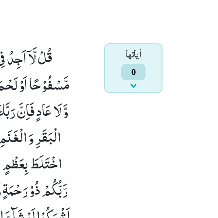
قُلْ لَّاۤ اَجِدُ فِی
اٰياتها
0
مَّسْفُوْحًا اَوْ لَحْمَ 
وَّ لَا عَادٍ فَاِنَّ رَبَّ
الْبَقَرِ وَ الْغَنَمِ
اخْتَلَطَ بِعَظْمٍؕ-ذ
رَّبُّكُمْ ذُوْ رَحْمَةٍ 
اَشْرَكُوْا لَوْ شَآءَ ال