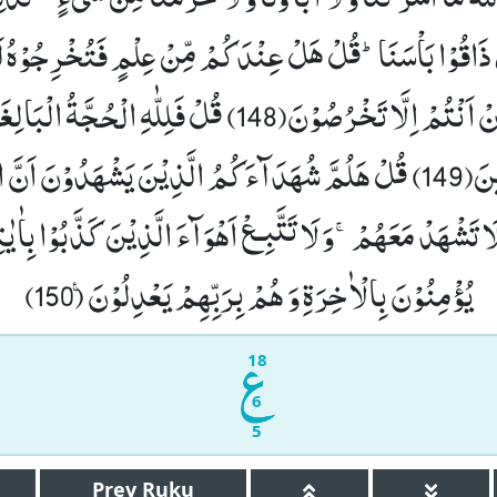
ذَاقُوْا بَاْسَنَاؕ-قُلْ هَلْ عِنْدَكُمْ مِّنْ عِلْمٍ فَتُخْرِجُوْهُ لَن
ِنْ اَنْتُمْ اِلَّا تَخْرُصُوْنَ(148)
قُلْ فَلِلّٰهِ الْحُجَّةُ الْبَالِغ
(149)
قُلْ هَلُمَّ شُهَدَآءَكُمُ الَّذِیْنَ یَشْهَدُوْنَ اَنَّ ال
 تَشْهَدْ مَعَهُمْۚ-وَ لَا تَتَّبِـعْ اَهْوَآءَ الَّذِیْنَ كَذَّبُوْا بِاٰیٰتِ
یُؤْمِنُوْنَ بِالْاٰخِرَةِ وَ هُمْ بِرَبِّهِمْ یَعْدِلُوْنَ۠ (150)
18
6
5
Prev
Ruku