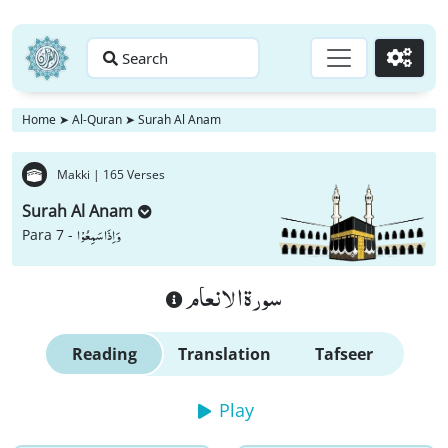
Search
Go
Home
➤
Al-Quran
➤
Surah Al Anam
Makki |
165 Verses
Surah Al Anam
وَ اِذَا سَمِعُوْا
Para 7 -
سورة الانعام
Reading
Translation
Tafseer
Play