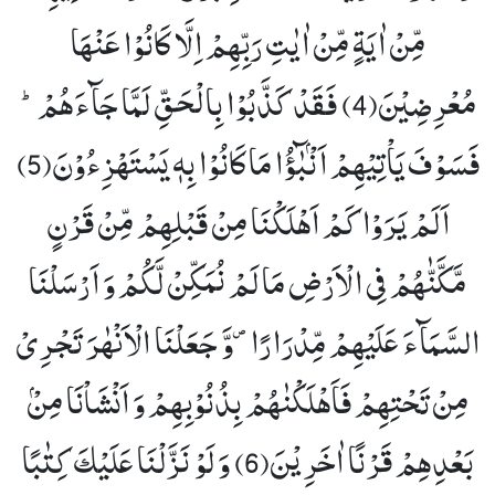
مِّنْ اٰیَةٍ مِّنْ اٰیٰتِ رَبِّهِمْ اِلَّا كَانُوْا عَنْهَا
مُعْرِضِیْنَ(4)
فَقَدْ كَذَّبُوْا بِالْحَقِّ لَمَّا جَآءَهُمْؕ-
فَسَوْفَ یَاْتِیْهِمْ اَنْۢبٰٓؤُا مَا كَانُوْا بِهٖ یَسْتَهْزِءُوْنَ(5)
اَلَمْ یَرَوْا كَمْ اَهْلَكْنَا مِنْ قَبْلِهِمْ مِّنْ قَرْنٍ
مَّكَّنّٰهُمْ فِی الْاَرْضِ مَا لَمْ نُمَكِّنْ لَّكُمْ وَ اَرْسَلْنَا
السَّمَآءَ عَلَیْهِمْ مِّدْرَارًا۪-وَّ جَعَلْنَا الْاَنْهٰرَ تَجْرِیْ
مِنْ تَحْتِهِمْ فَاَهْلَكْنٰهُمْ بِذُنُوْبِهِمْ وَ اَنْشَاْنَا مِنْۢ
بَعْدِهِمْ قَرْنًا اٰخَرِیْنَ(6)
وَ لَوْ نَزَّلْنَا عَلَیْكَ كِتٰبًا