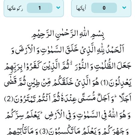
اٰياتها
ركوعاتها
1
0
بِسْمِ اللّٰهِ الرَّحْمٰنِ الرَّحِیْمِ
اَلْحَمْدُ لِلّٰهِ الَّذِیْ خَلَقَ السَّمٰوٰتِ وَ الْاَرْضَ وَ
جَعَلَ الظُّلُمٰتِ وَ النُّوْرَ۬ؕ-ثُمَّ الَّذِیْنَ كَفَرُوْا بِرَبِّهِمْ
یَعْدِلُوْنَ(1)
هُوَ الَّذِیْ خَلَقَكُمْ مِّنْ طِیْنٍ ثُمَّ قَضٰۤى
اَجَلًاؕ-وَ اَجَلٌ مُّسَمًّى عِنْدَهٗ ثُمَّ اَنْتُمْ تَمْتَرُوْنَ(2)
وَ هُوَ اللّٰهُ فِی السَّمٰوٰتِ وَ فِی الْاَرْضِؕ-یَعْلَمُ سِرَّكُمْ
وَ جَهْرَكُمْ وَ یَعْلَمُ مَا تَكْسِبُوْنَ(3)
وَ مَا تَاْتِیْهِمْ