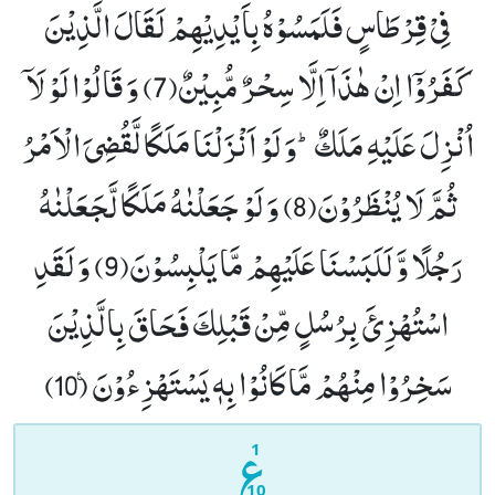
فِیْ قِرْطَاسٍ فَلَمَسُوْهُ بِاَیْدِیْهِمْ لَقَالَ الَّذِیْنَ
كَفَرُوْۤا اِنْ هٰذَاۤ اِلَّا سِحْرٌ مُّبِیْنٌ(7)
وَ قَالُوْا لَوْ لَاۤ
اُنْزِلَ عَلَیْهِ مَلَكٌؕ-وَ لَوْ اَنْزَلْنَا مَلَكًا لَّقُضِیَ الْاَمْرُ
ثُمَّ لَا یُنْظَرُوْنَ(8)
وَ لَوْ جَعَلْنٰهُ مَلَكًا لَّجَعَلْنٰهُ
رَجُلًا وَّ لَلَبَسْنَا عَلَیْهِمْ مَّا یَلْبِسُوْنَ(9)
وَ لَقَدِ
اسْتُهْزِئَ بِرُسُلٍ مِّنْ قَبْلِكَ فَحَاقَ بِالَّذِیْنَ
سَخِرُوْا مِنْهُمْ مَّا كَانُوْا بِهٖ یَسْتَهْزِءُوْنَ۠ (10)
1
10