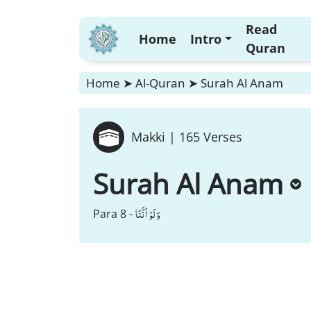
Read
Home
Intro
Quran
Home
➤
Al-Quran
➤
Surah Al Anam
Makki |
165 Verses
Surah Al Anam
وَ لَوْ اَنَّنَا
Para 8 -