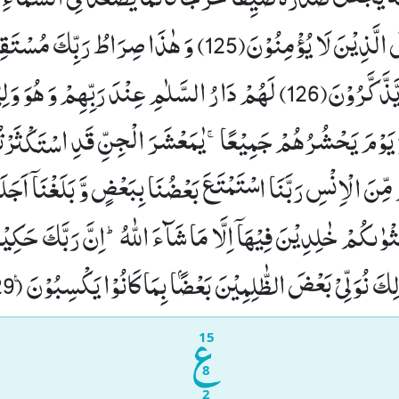
الَّذِیْنَ لَا یُؤْمِنُوْنَ(125)
وَ هٰذَا صِرَاطُ رَبِّكَ مُسْتَقِیْ
ذَّكَّرُوْنَ(126)
لَهُمْ دَارُ السَّلٰمِ عِنْدَ رَبِّهِمْ وَ هُوَ وَلِیّ
 یَوْمَ یَحْشُرُهُمْ جَمِیْعًاۚ-یٰمَعْشَرَ الْجِنِّ قَدِ اسْتَكْثَرْت
 مِّنَ الْاِنْسِ رَبَّنَا اسْتَمْتَعَ بَعْضُنَا بِبَعْضٍ وَّ بَلَغْنَاۤ اَجَلَ
ْوٰىكُمْ خٰلِدِیْنَ فِیْهَاۤ اِلَّا مَا شَآءَ اللّٰهُؕ-اِنَّ رَبَّكَ حَكِیْمٌ
كَ نُوَلِّیْ بَعْضَ الظّٰلِمِیْنَ بَعْضًۢا بِمَا كَانُوْا یَكْسِبُوْنَ۠ (129)
15
8
2