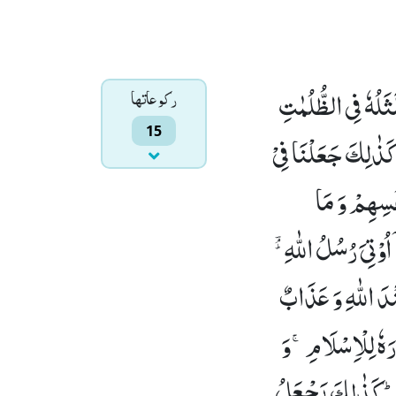
َثَلُهٗ فِی الظُّلُمٰتِ
ركوعاتها
15
كَذٰلِكَ جَعَلْنَا فِیْ
فُسِهِمْ وَ مَا
ُوْتِیَ رُسُلُ اللّٰهِ ﲪ
دَ اللّٰهِ وَ عَذَابٌ
رَهٗ لِلْاِسْلَامِۚ-وَ
آءِؕ-كَذٰلِكَ یَجْعَلُ