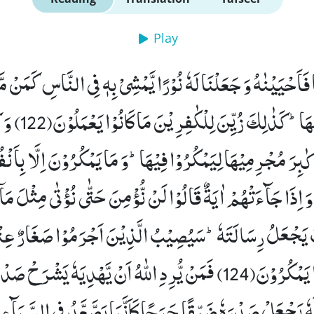
Play
فَاَحْیَیْنٰهُ وَ جَعَلْنَا لَهٗ نُوْرًا یَّمْشِیْ بِهٖ فِی النَّاسِ كَمَنْ مّ
اؕ-كَذٰلِكَ زُیِّنَ لِلْكٰفِرِیْنَ مَا كَانُوْا یَعْمَلُوْنَ(122)
وَ 
َكٰبِرَ مُجْرِمِیْهَا لِیَمْكُرُوْا فِیْهَاؕ-وَ مَا یَمْكُرُوْنَ اِلَّا بِاَنْ
وَ اِذَا جَآءَتْهُمْ اٰیَةٌ قَالُوْا لَنْ نُّؤْمِنَ حَتّٰى نُؤْتٰى مِثْلَ مَاۤ ا
ثُ یَجْعَلُ رِسَالَتَهٗؕ-سَیُصِیْبُ الَّذِیْنَ اَجْرَمُوْا صَغَارٌ عِنْ
یَمْكُرُوْنَ(124)
فَمَنْ یُّرِدِ اللّٰهُ اَنْ یَّهْدِیَهٗ یَشْرَحْ صَدْ
لَّهٗ یَجْعَلْ صَدْرَهٗ ضَیِّقًا حَرَجًا كَاَنَّمَا یَصَّعَّدُ فِی السَّمَ