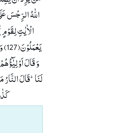
اللّٰهُ الرِّجْسَ عَلَى 
الْاٰیٰتِ لِقَوْمٍ یَّ
یَعْمَلُوْنَ(127)
وَ
وَ قَالَ اَوْلِیٰٓؤُهُمْ
لَنَاؕ-قَالَ النَّارُ مَث
كَذٰلِ