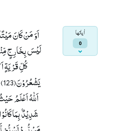
اَوَ مَنْ كَانَ مَیْتًا 
اٰياتها
0
لَیْسَ بِخَارِجٍ مِّنْهَ
كُلِّ قَرْیَةٍ ا
یَشْعُرُوْنَ(123)
اَللّٰهُ اَعْلَمُ حَیْ
شَدِیْدٌۢ بِمَا كَانُوْا 
مَنْ یُّرِدْ اَنْ یُّضِ