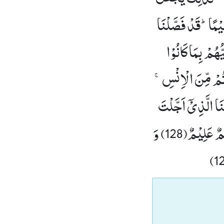
مًاؕ-قَدْ فَصَّلْنَا
ُهُمْ بِمَا كَانُوْا
ُمْ مِّنَ الْاِنْسِۚ-
نَا الَّذِیْۤ اَجَّلْتَ
 عَلِیْمٌ(128)
وَ