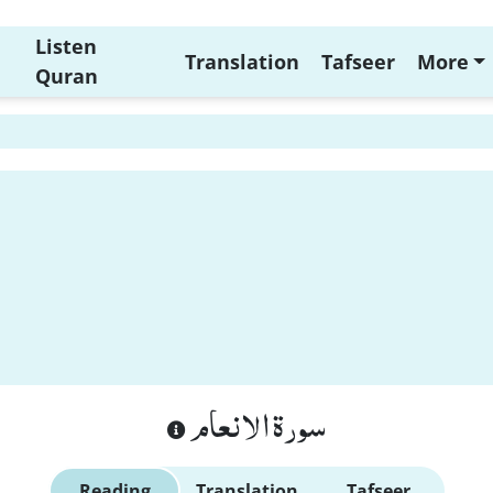
Listen
Translation
Tafseer
More
Quran
سورة الانعام
Reading
Translation
Tafseer