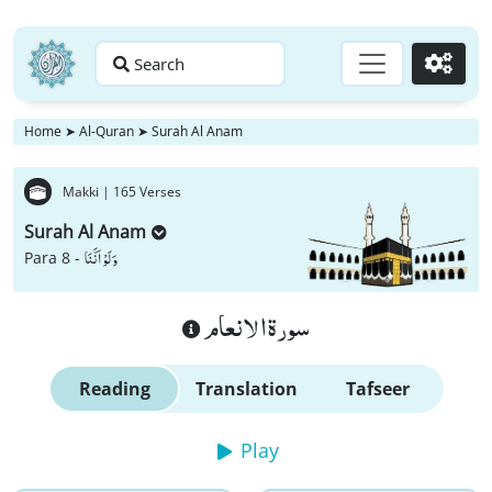
Search
Go
Home
➤
Al-Quran
➤
Surah Al Anam
Makki |
165 Verses
Surah Al Anam
وَ لَوْ اَنَّنَا
Para 8 -
سورة الانعام
Reading
Translation
Tafseer
Play