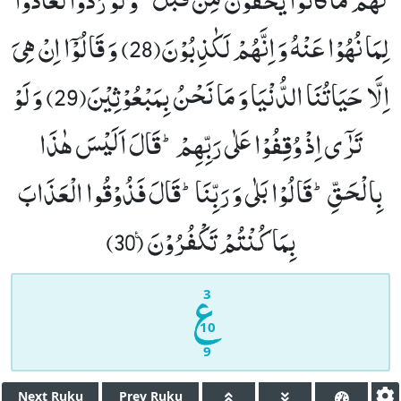
لِمَا نُهُوْا عَنْهُ وَ اِنَّهُمْ لَكٰذِبُوْنَ(28)
وَ قَالُوْۤا اِنْ هِیَ
اِلَّا حَیَاتُنَا الدُّنْیَا وَ مَا نَحْنُ بِمَبْعُوْثِیْنَ(29)
وَ لَوْ
تَرٰۤى اِذْ وُقِفُوْا عَلٰى رَبِّهِمْؕ-قَالَ اَلَیْسَ هٰذَا
بِالْحَقِّؕ-قَالُوْا بَلٰى وَ رَبِّنَاؕ-قَالَ فَذُوْقُوا الْعَذَابَ
بِمَا كُنْتُمْ تَكْفُرُوْنَ۠ (30)
3
10
9
Next
Ruku
Prev
Ruku