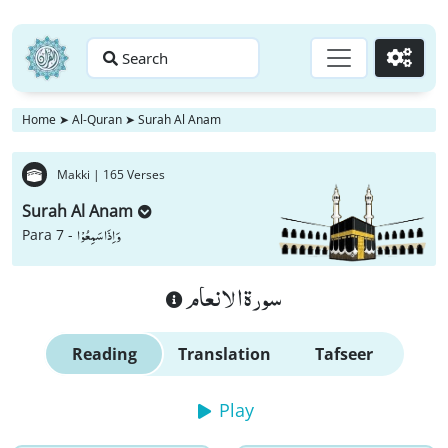
Search
Go
Home
➤
Al-Quran
➤
Surah Al Anam
Makki |
165 Verses
Surah Al Anam
وَ اِذَا سَمِعُوْا
Para 7 -
سورة الانعام
Reading
Translation
Tafseer
Play