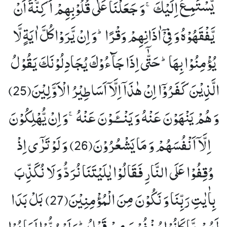
یَّسْتَمِـعُ اِلَیْكَۚ-وَ جَعَلْنَا عَلٰى قُلُوْبِهِمْ اَكِنَّةً اَنْ
یَّفْقَهُوْهُ وَ فِیْۤ اٰذَانِهِمْ وَقْرًاؕ-وَ اِنْ یَّرَوْا كُلَّ اٰیَةٍ لَّا
یُؤْمِنُوْا بِهَاؕ-حَتّٰۤى اِذَا جَآءُوْكَ یُجَادِلُوْنَكَ یَقُوْلُ
الَّذِیْنَ كَفَرُوْۤا اِنْ هٰذَاۤ اِلَّاۤ اَسَاطِیْرُ الْاَوَّلِیْنَ(25)
وَ هُمْ یَنْهَوْنَ عَنْهُ وَ یَنْــٴَـوْنَ عَنْهُۚ-وَ اِنْ یُّهْلِكُوْنَ
اِلَّاۤ اَنْفُسَهُمْ وَ مَا یَشْعُرُوْنَ(26)
وَ لَوْ تَرٰۤى اِذْ
وُقِفُوْا عَلَى النَّارِ فَقَالُوْا یٰلَیْتَنَا نُرَدُّ وَ لَا نُكَذِّبَ
بِاٰیٰتِ رَبِّنَا وَ نَكُوْنَ مِنَ الْمُؤْمِنِیْنَ(27)
بَلْ بَدَا
لَهُمْ مَّا كَانُوْا یُخْفُوْنَ مِنْ قَبْلُؕ-وَ لَوْ رُدُّوْا لَعَادُوْا