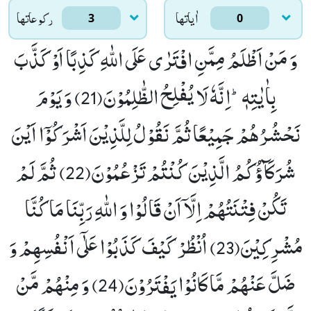
اٰياتها
ركوعاتها
3
0
وَ مَنْ اَظْلَمُ مِمَّنِ افْتَرٰى عَلَى اللّٰهِ كَذِبًا اَوْ كَذَّبَ
بِاٰیٰتِهٖؕ-اِنَّهٗ لَا یُفْلِحُ الظّٰلِمُوْنَ(21)
وَ یَوْمَ
نَحْشُرُهُمْ جَمِیْعًا ثُمَّ نَقُوْلُ لِلَّذِیْنَ اَشْرَكُوْۤا اَیْنَ
شُرَكَآؤُكُمُ الَّذِیْنَ كُنْتُمْ تَزْعُمُوْنَ(22)
ثُمَّ لَمْ
تَكُنْ فِتْنَتُهُمْ اِلَّاۤ اَنْ قَالُوْا وَ اللّٰهِ رَبِّنَا مَا كُنَّا
مُشْرِكِیْنَ(23)
اُنْظُرْ كَیْفَ كَذَبُوْا عَلٰۤى اَنْفُسِهِمْ وَ
ضَلَّ عَنْهُمْ مَّا كَانُوْا یَفْتَرُوْنَ(24)
وَ مِنْهُمْ مَّنْ