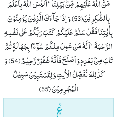
مَنَّ اللّٰهُ عَلَیْهِمْ مِّنْۢ بَیْنِنَاؕ-اَلَیْسَ اللّٰهُ بِاَعْلَمَ
بِالشّٰكِرِیْنَ(53)
وَ اِذَا جَآءَكَ الَّذِیْنَ یُؤْمِنُوْنَ
بِاٰیٰتِنَا فَقُلْ سَلٰمٌ عَلَیْكُمْ كَتَبَ رَبُّكُمْ عَلٰى نَفْسِهِ
الرَّحْمَةَۙ-اَنَّهٗ مَنْ عَمِلَ مِنْكُمْ سُوْٓءًۢا بِجَهَالَةٍ ثُمَّ
تَابَ مِنْۢ بَعْدِهٖ وَ اَصْلَحَ فَاَنَّهٗ غَفُوْرٌ رَّحِیْمٌ(54)
وَ
كَذٰلِكَ نُفَصِّلُ الْاٰیٰتِ وَ لِتَسْتَبِیْنَ سَبِیْلُ
الْمُجْرِمِیْنَ۠ (55)
6
5