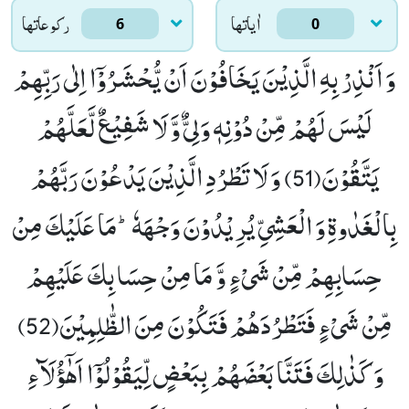
اٰياتها
ركوعاتها
6
0
وَ اَنْذِرْ بِهِ الَّذِیْنَ یَخَافُوْنَ اَنْ یُّحْشَرُوْۤا اِلٰى رَبِّهِمْ
لَیْسَ لَهُمْ مِّنْ دُوْنِهٖ وَلِیٌّ وَّ لَا شَفِیْعٌ لَّعَلَّهُمْ
یَتَّقُوْنَ(51)
وَ لَا تَطْرُدِ الَّذِیْنَ یَدْعُوْنَ رَبَّهُمْ
بِالْغَدٰوةِ وَ الْعَشِیِّ یُرِیْدُوْنَ وَجْهَهٗؕ-مَا عَلَیْكَ مِنْ
حِسَابِهِمْ مِّنْ شَیْءٍ وَّ مَا مِنْ حِسَابِكَ عَلَیْهِمْ
مِّنْ شَیْءٍ فَتَطْرُدَهُمْ فَتَكُوْنَ مِنَ الظّٰلِمِیْنَ(52)
وَ كَذٰلِكَ فَتَنَّا بَعْضَهُمْ بِبَعْضٍ لِّیَقُوْلُوْۤا اَهٰۤؤُلَآءِ