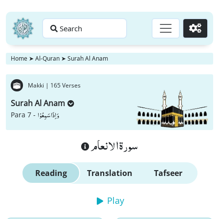
Search
Go
Home
➤
Al-Quran
➤
Surah Al Anam
Makki |
165 Verses
Surah Al Anam
وَ اِذَا سَمِعُوْا
Para 7 -
سورة الانعام
Reading
Translation
Tafseer
Play