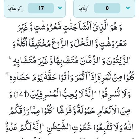
اٰياتها
ركوعاتها
17
0
وَ هُوَ الَّذِیْۤ اَنْشَاَ جَنّٰتٍ مَّعْرُوْشٰتٍ وَّ غَیْرَ
مَعْرُوْشٰتٍ وَّ النَّخْلَ وَ الزَّرْعَ مُخْتَلِفًا اُكُلُهٗ وَ
الزَّیْتُوْنَ وَ الرُّمَّانَ مُتَشَابِهًا وَّ غَیْرَ مُتَشَابِهٍؕ-
كُلُوْا مِنْ ثَمَرِهٖۤ اِذَاۤ اَثْمَرَ وَ اٰتُوْا حَقَّهٗ یَوْمَ حَصَادِهٖ ﳲ
وَ لَا تُسْرِفُوْاؕ-اِنَّهٗ لَا یُحِبُّ الْمُسْرِفِیْنَۙ (141)
وَ
مِنَ الْاَنْعَامِ حَمُوْلَةً وَّ فَرْشًاؕ-كُلُوْا مِمَّا رَزَقَكُمُ
اللّٰهُ وَ لَا تَتَّبِعُوْا خُطُوٰتِ الشَّیْطٰنِؕ-اِنَّهٗ لَكُمْ عَدُوٌّ