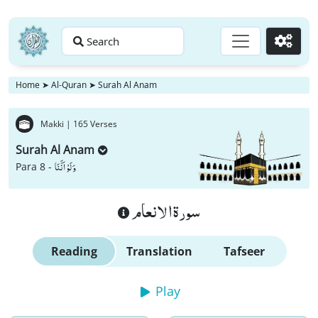
Search
Go
Home
➤
Al-Quran
➤
Surah Al Anam
Makki |
165 Verses
Surah Al Anam
وَ لَوْ اَنَّنَا
Para 8 -
سورة الانعام
Reading
Translation
Tafseer
Play