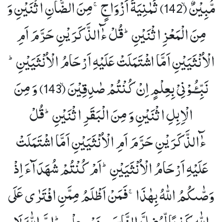
مُّبِیْنٌۙ (142)
ثَمٰنِیَةَ اَزْوَاجٍۚ-مِنَ الضَّاْنِ اثْنَیْنِ وَ
مِنَ الْمَعْزِ اثْنَیْنِؕ-قُلْ ءٰٓالذَّكَرَیْنِ حَرَّمَ اَمِ
الْاُنْثَیَیْنِ اَمَّا اشْتَمَلَتْ عَلَیْهِ اَرْحَامُ الْاُنْثَیَیْنِؕ-
نَبِّـٴُـوْنِیْ بِعِلْمٍ اِنْ كُنْتُمْ صٰدِقِیْنَۙ (143)
وَ مِنَ
الْاِبِلِ اثْنَیْنِ وَ مِنَ الْبَقَرِ اثْنَیْنِؕ-قُلْ
ءٰٓالذَّكَرَیْنِ حَرَّمَ اَمِ الْاُنْثَیَیْنِ اَمَّا اشْتَمَلَتْ
عَلَیْهِ اَرْحَامُ الْاُنْثَیَیْنِؕ-اَمْ كُنْتُمْ شُهَدَآءَ اِذْ
وَصّٰىكُمُ اللّٰهُ بِهٰذَاۚ-فَمَنْ اَظْلَمُ مِمَّنِ افْتَرٰى عَلَى
اللّٰهِ كَذِبًا لِّیُضِلَّ النَّاسَ بِغَیْرِ عِلْمٍؕ-اِنَّ اللّٰهَ لَا