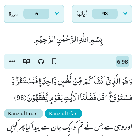
اٰياتها
سورۃ
6
98
بِسْمِ اللّٰهِ الرَّحْمٰنِ الرَّحِیْمِ
6.98
وَ هُوَ الَّذِیْۤ اَنْشَاَكُمْ مِّنْ نَّفْسٍ وَّاحِدَةٍ فَمُسْتَقَرٌّ وَّ
مُسْتَوْدَعٌؕ-قَدْ فَصَّلْنَا الْاٰیٰتِ لِقَوْمٍ یَّفْقَهُوْنَ(98)
Kanz ul Iman
Kanz ul Irfan
اور وہی ہے جس نے تم کو ایک جان سے پیدا کیاپھر کہیں