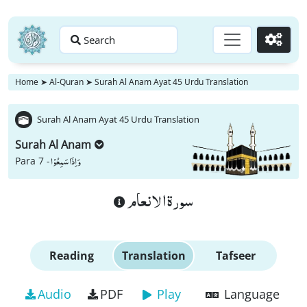
Search
Go
Home
➤
Al-Quran
➤
Surah Al Anam Ayat 45 Urdu Translation
Surah Al Anam Ayat 45 Urdu Translation
Surah Al Anam
وَ اِذَا سَمِعُوْا
Para 7 -
سورة الانعام
Reading
Translation
Tafseer
Audio
PDF
Play
Language