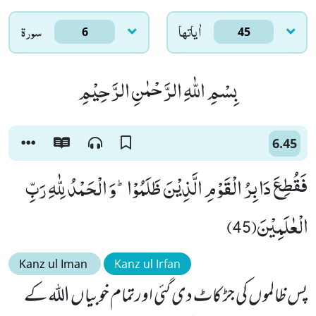
اٰياتها
سورۃ
6
45
بِسْمِ اللّٰهِ الرَّحْمٰنِ الرَّحِیْمِ
6.45
فَقُطِعَ دَابِرُ الْقَوْمِ الَّذِیْنَ ظَلَمُوْاؕ-وَ الْحَمْدُ لِلّٰهِ رَبِّ
الْعٰلَمِیْنَ(45)
Kanz ul Iman
Kanz ul Irfan
پس ظالموں کی جڑ کاٹ دی گئی اورتمام خوبیاں اللہ کے