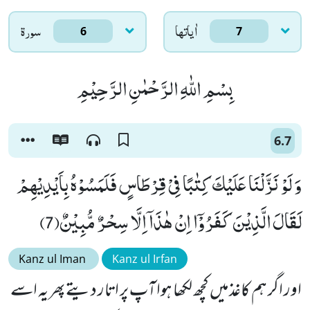
اٰياتها
سورۃ
6
7
بِسْمِ اللّٰهِ الرَّحْمٰنِ الرَّحِیْمِ
6.7
وَ لَوْ نَزَّلْنَا عَلَیْكَ كِتٰبًا فِیْ قِرْطَاسٍ فَلَمَسُوْهُ بِاَیْدِیْهِمْ
لَقَالَ الَّذِیْنَ كَفَرُوْۤا اِنْ هٰذَاۤ اِلَّا سِحْرٌ مُّبِیْنٌ(7)
Kanz ul Iman
Kanz ul Irfan
اور اگر ہم کاغذ میں کچھ لکھا ہوا آپ پر اتار دیتے پھر یہ اسے