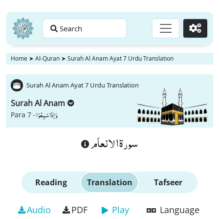
Search
Go
Home
➤
Al-Quran
➤
Surah Al Anam Ayat 7 Urdu Translation
Surah Al Anam Ayat 7 Urdu Translation
Surah Al Anam
وَ اِذَا سَمِعُوْا
Para 7 -
سورة الانعام
Reading
Translation
Tafseer
Audio
PDF
Play
Language