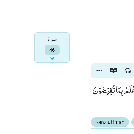
سورۃ
46
عْلَمُ بِمَا تُفِیْضُوْنَ
Kanz ul Iman