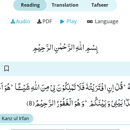
Reading
Translation
Tafseer
Audio
PDF
Play
Language
بِسْمِ اللّٰهِ الرَّحْمٰنِ الرَّحِیْمِ
ُؕ-قُلْ اِنِ افْتَرَیْتُهٗ فَلَا تَمْلِكُوْنَ لِیْ مِنَ اللّٰهِ شَیْــٴًـاؕ-هُوَ اَ
ًۢا بَیْنِیْ وَ بَیْنَكُمْؕ-وَ هُوَ الْغَفُوْرُ الرَّحِیْمُ(8
Kanz ul Irfan