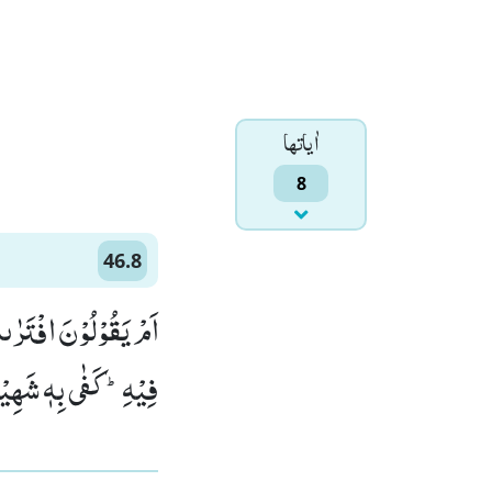
اٰياتها
8
46.8
اَمْ یَقُوْلُوْنَ افْتَرٰىه
فِیْهِؕ-كَفٰى بِهٖ شَهِیْد)