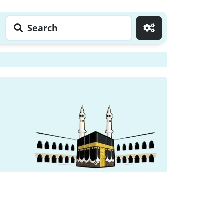
Search
Go