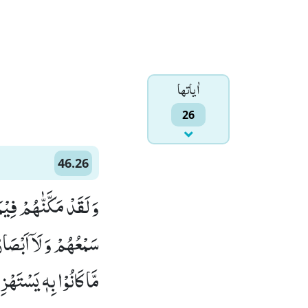
اٰياتها
26
46.26
وَ لَقَدْ مَكَّنّٰهُمْ فِیْم
سَمْعُهُمْ وَ لَاۤ اَبْصَا
مَّا كَانُوْا بِهٖ یَسْتَهْزِ)