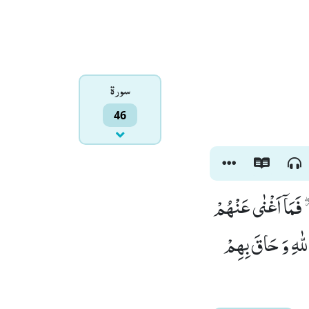
سورۃ
46
 ﳲ فَمَاۤ اَغْنٰى عَنْهُمْ
للّٰهِ وَ حَاقَ بِهِمْ