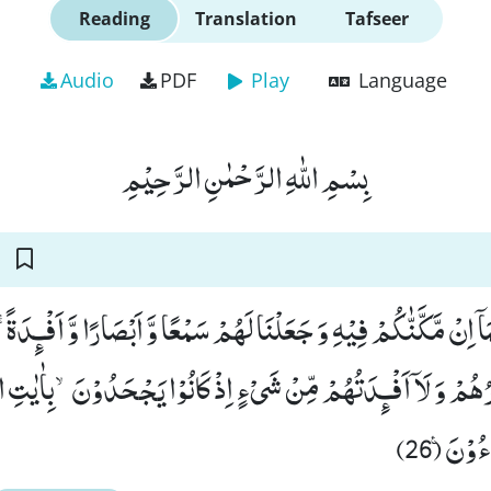
Reading
Translation
Tafseer
Audio
PDF
Play
Language
بِسْمِ اللّٰهِ الرَّحْمٰنِ الرَّحِیْمِ
َاۤ اِنْ مَّكَّنّٰكُمْ فِیْهِ وَ جَعَلْنَا لَهُمْ سَمْعًا وَّ اَبْصَارًا وَّ اَفْـٕدَةً
رُهُمْ وَ لَاۤ اَفْـٕدَتُهُمْ مِّنْ شَیْءٍ اِذْ كَانُوْا یَجْحَدُوْنَۙ-بِاٰیٰتِ ا
ءُوْنَ۠ (26