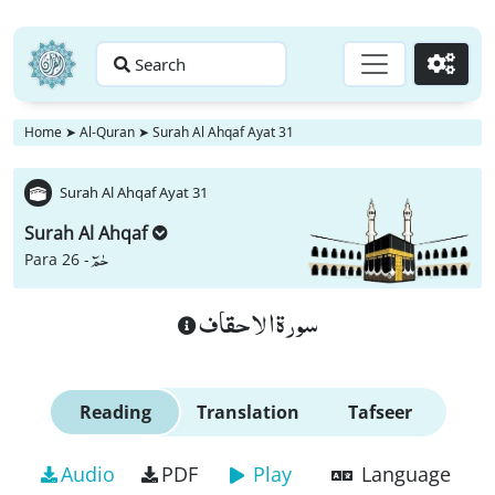
Search
Go
Home
➤
Al-Quran
➤
Surah Al Ahqaf Ayat 31
Surah Al Ahqaf Ayat 31
Surah Al Ahqaf
حٰمٓ
Para 26 -
سورة الاحقاف
Reading
Translation
Tafseer
Audio
PDF
Play
Language