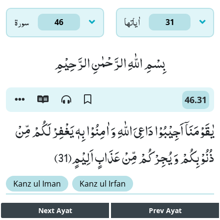
اٰياتها
سورۃ
46
31
بِسْمِ اللّٰهِ الرَّحْمٰنِ الرَّحِیْمِ
46.31
یٰقَوْمَنَاۤ اَجِیْبُوْا دَاعِیَ اللّٰهِ وَ اٰمِنُوْا بِهٖ یَغْفِرْ لَكُمْ مِّنْ
ذُنُوْبِكُمْ وَ یُجِرْكُمْ مِّنْ عَذَابٍ اَلِیْمٍ(31)
Kanz ul Iman
Kanz ul Irfan
Next
Ayat
Prev
Ayat