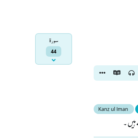
سورۃ
44
Kanz ul Iman
ہیں ۔