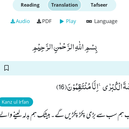
Reading
Translation
Tafseer
Audio
PDF
Play
Language
بِسْمِ اللّٰهِ الرَّحْمٰنِ الرَّحِیْمِ
ةَ الْكُبْرٰىۚ-اِنَّا مُنْتَقِمُوْنَ(16
Kanz ul Irfan
ب ہم سب سے بڑی پکڑ پکڑیں گے۔بیشک ہم بدلہ لینے والے 