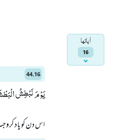
اٰياتها
16
44.16
یَوْمَ نَبْطِشُ الْبَطْشَ)
اس دن کو یاد کروج