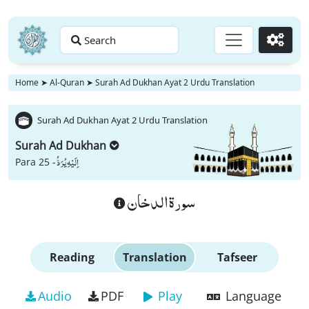
Search
Go
Home
➤
Al-Quran
➤
Surah Ad Dukhan Ayat 2 Urdu Translation
Surah Ad Dukhan Ayat 2 Urdu Translation
Surah Ad Dukhan
اِلَیْهِ یُرَدُّ
Para 25 -
سورة الدخان
Reading
Translation
Tafseer
Audio
PDF
Play
Language