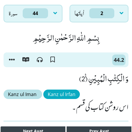
اٰياتها
سورۃ
44
2
بِسْمِ اللّٰهِ الرَّحْمٰنِ الرَّحِیْمِ
44.2
وَ الْكِتٰبِ الْمُبِیْنِۙۛ (2)
Kanz ul Iman
Kanz ul Irfan
اس روشن کتاب کی قسم۔
Next
Ayat
Prev
Ayat