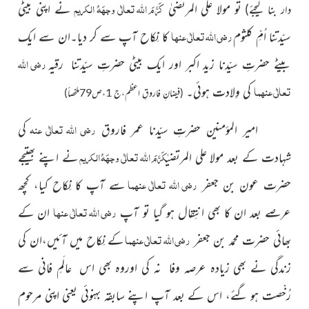
کَرَّمَ اللہ تعالٰی وجہَہُ الکریم
تو مولا علی المرتضیٰ
نے اپنی بیٹی
دار بنا لیجئے)
رضی اللہ تعالٰی عنہا
سیّدتنا اُمِّ کلثوم
کا نِکاح آپ سے کر دیا۔ان سے ایک
رضی اللہ
بیٹے حضرتِ سیّدنا زید اکبر اور ایک بیٹی حضرتِ سیّدتنا رقیہ
تعالٰی عنہما
کی وِلادت ہوئی۔
(فیضانِ فاروقِ اعظم،ج 1،ص79ملخصاً)
رضی اللہ تعالٰی عنہ
امیر المؤمنین حضرتِ سیّدنا عمر فاروق
کی
کَرَّمَ اللہ تعالٰی وجہَہُ الکریم
شہادت کے بعد مولا علی المرتضیٰ
نے اپنے بھتیجے
رضی اللہ تعالٰی عنہما
حضرت عون بن جعفر
سے آپ کا نِکاح کیا، کچھ
رضی اللہ تعالٰی عنہا
عرصے بعد ان کا بھی انتِقال ہو گیا تو آپ
ان کے
رضی اللہ تعالٰی عنہما
بھائی حضرت محمد بن جعفر
کے نِکاح میں آئیں،ان کی
زندگی نے بھی زیادہ عرصہ وفا نہ کی اوروہ بھی اس عالَمِ فانی سے
رُخْصت ہو گئے، اس کے بعد آپ اپنے سابقہ بہنوئی یعنی اپنی مرحوم