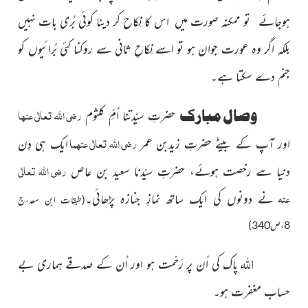
ہوجائے تو ممکنہ صورت میں اس کا نِکاح کر دینا کوئی بُری بات نہیں
بلکہ اگر وہ عورت جوان ہو تو اسے نِکاحِ ثانی سے روکنا کئی بُرائیوں کو
جنم دے سکتا ہے۔
رضی اللہ تعالٰی عنہا
وصال مبارک
حضرتِ سیّدتنا اُمِّ کلثوم
رضی اللہ تعالٰی عنہما
اور آپ کے بیٹے حضرتِ زیدبن عمر
ایک ہی دِن
رضی اللہ تعالٰی
دنیا سے رخصت ہوئے، حضرتِ سیّدنا سعید بن عاص
عنہ
نے دونوں کی ایک ساتھ نمازِ جنازہ پڑھائی۔
(طبقات ابن سعد،ج
8،ص340)
اللہ
پاک کی اُن پر رَحْمت ہو اور اُن کے صدقے ہماری بے
حساب مغفرت ہو۔