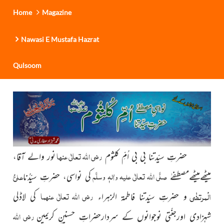
Home
Magazine
Nawasi E Mustafa Hazrat
Qulsoom
رضی اللہ تعالٰی عنہا
حضرتِ سیّدتنا بی بی اُمِّ کلثوم
نور والے آقا،
علیُّ
صلَّی اللہ تعالٰی علیہ واٰلہٖ وسلَّم
میٹھےمیٹھےمصطفےٰ
کی نواسی، حضرتِ سیّدُنا
الْمرتضٰی
رضی اللہ تعالٰی عنہما
و حضرتِ سیّدتنا فاطمۃ الزہراء
کی لاڈلی
رضی اللہ
شہزادی اورجنّتی نوجوانوں کے سردارحضراتِ حسنینِ کریمین