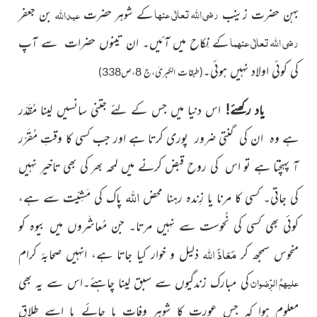
رضی اللہ تعالٰی عنہا
عبد
اللہ
بہن حضرت زینب
کے شوہر حضرت
بن جعفر
رضی اللہ تعالٰی عنہما
کے نِکاح میں آئیں۔ ان تینوں حضرات سے آپ
کی کوئی اولاد نہیں ہوئی۔
(طبقات الکبریٰ،ج 8،ص338)
یاد رکھئے!
اس دنیا میں جس کے لئے جتنی سانسیں لینا مُقَدّر
ہے وہ ان کی گنتی ضرور پوری کرتا ہے اور جب کسی کا وقتِ مُقَرّر
آ پہنچتا ہے تو اس کی روح قبض کرنے میں لمحہ بھر کی بھی تاخیر نہیں
اللہ
کی جاتی۔ کسی کا مرنا یا زِندہ رہنا محض
پاک کی مَشِیّت سے ہے،
کوئی بھی کسی کی نُحوست سے نہیں مرتا۔ جن مُعاشَروں میں بیوہ کو
مَعَاذَ اللہ
منحوس سمجھ کر
ذلیل و خوار کیا جاتا ہے، انہیں صحابۂ کرام
علیہمُ الرِّضوان
کی مبارک زندگیوں سے سبق لینا چاہئے۔اس سے یہ بھی
معلوم ہوا کہ جس عورت کا شوہر وفات پا جائے یا اسے طلاق