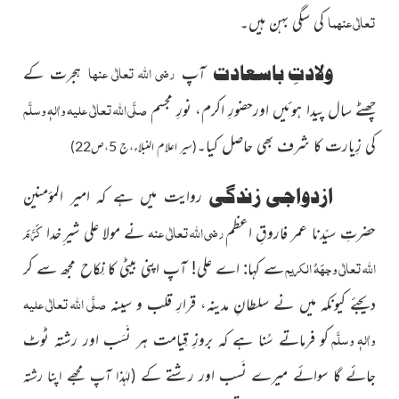
تعالٰی عنہما
کی سگی بہن ہیں۔
رضی اللہ تعالٰی عنہا
ولادتِ باسعادت
آپ
ہجرت کے
صلَّی اللہ تعالٰی علیہ واٰلہٖ وسلَّم
چھٹے سال پیدا ہوئیں اورحضورِ اکرم، نورِ مجسم
کی زِیارت کا شرف بھی حاصل کیا۔
(سیر اعلام النبلاء،ج 5،ص22)
ازدواجی زندگی
روایت میں ہے کہ امیر المؤمنین
رضی اللہ تعالٰی عنہ
کَرَّمَ
حضرتِ سیّدنا عمر فاروقِ اعظم
نے مولا علی شیر ِخدا
اللہ تعالٰی وجہَہُ الکریم
سے کہا: اے علی! آپ اپنی بیٹی کا نِکاح مجھ سے کر
صلَّی اللہ تعالٰی علیہ
دیجئے کیونکہ میں نے سلطانِ مدینہ، قرارِ قلب و سینہ
واٰلہٖ وسلَّم
کو فرماتے سُنا ہے کہ بروزِ قِیامت ہر نَسَب اور رشتہ ٹوٹ
جائے گا سوائے میرے نَسب اور رشتے کے
(لہٰذا آپ مجھے اپنا رشتہ