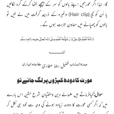
گا، لہٰذا اگر عورتیں اپنے بالوں کو سر کے پیچھے اکٹھا کرکے گرہ لگالیں
یا اُن کو کیچر
وغیرہ کے ذریعہ گرفت میں لے لیں تو
)
Hair clip
(
بالوں کو چھپانے میں معاوِن ثابت ہوں گے۔
وَاللہُ اَعْلَمُ
وَ رَسُوْلُہٗ اَعْلَم
عَزَّوَجَلَّ
صلَّی اللہ تعالٰی علیہ واٰلہٖ وسلَّم
کتبــــــــــــــــــــــہ
عبدہ المذنب
عفا عنہ الباری
فضیل رضا عطاری
عورت کا دودھ کپڑوں پر لگ جائے تو
سوال:
کیافرماتے ہیں علمائے دین ومفتیانِ شرعِ متین اس بارے
میں کہ اگر کسی عورت کا دودھ زیادہ ہونے کی وجہ سے خود ہی نکل کر