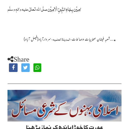
اٰمِیْن بِجَاہِ النَّبِیِّ الْاَمِیْن
صلَّی اللہ تعالٰی علیہ واٰلہٖ وسلَّم
المدینۃ العلمیہ
…شعبہ فیضان صحابیات وصالحات،
،سردارآباد(فیصل آباد)
٭
Share
عورت کا جُوڑا باندھ کر نماز پڑھنا