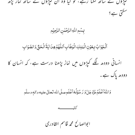
کپڑوں کے ساتھ لگتا رہے، تو کیا وہ ان کپڑوں کے ساتھ نماز پڑھ
سکتی ہے؟
بِسْمِ اللّٰہِ الرَّحْمٰنِ الرَّحِیْمِ
اَلْجَوَابُ بِعَوْنِ الْمَلِکِ الْوَھَّابِ اَللّٰھُمَّ ھِدَایَۃَ الْحَقِّ وَالصَّوَابِ
انسانی دودھ لگے کپڑوں میں نماز پڑھنا درست ہے، کہ انسان کا
دودھ پاک ہے۔
وَاللہُ اَعْلَمُ
وَ رَسُوْلُہٗ اَعْلَم
عَزَّوَجَلَّ
صلَّی اللہ تعالٰی علیہ واٰلہٖ وسلَّم
کتبــــــــــــــــــــــہ
ابوالصالح محمد قاسم القادری