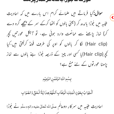
سوال:
کیا فرماتے ہیں علمائے کرام اس بارے میں کہ احادیثِ
طیّبہ میں جُوڑا باندھ
کر (یعنی بالوں کو اکٹھا کرکے سر کے پیچھے گرہ دے
کر)
نماز پڑھنے سے ممانعت وارد ہوئی ہے، تو آجکل عورتیں کیچر
لگا کر بالوں کو اوپر کی طرف فولڈ کرلیتی ہیں،کیا
)
Hair clip
(
کیچر
یا کسی اور چیز کے ذریعہ جُوڑا بنے بالوں سے نماز
)
Hair clip
(
پڑھنا عورتوں کے لئے منع ہے؟
بِسْمِ اللّٰہِ الرَّحْمٰنِ الرَّحِیْمِ
اَلْجَوَابُ بِعَوْنِ الْمَلِکِ الْوَھَّابِ اَللّٰھُمَّ ھِدَایَۃَ الْحَقِّ وَالصَّوَابِ
صلَّی اللہ تعالٰی علیہ واٰلہٖ وسلَّم
احادیثِ طیّبہ میں سرکارِ دوعالَم
نے جُوڑا