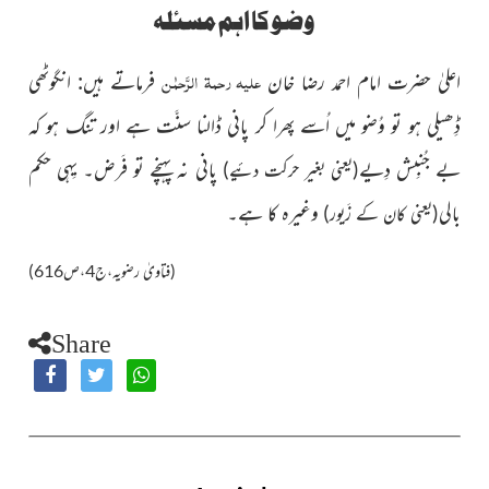
وضو کا اہم مسئلہ
علیہ رحمۃ الرَّحمٰن
اعلیٰ حضرت امام احمد رضا خان
فرماتے ہیں: انگوٹھی
ڈِھیلی ہو تو وُضو میں اُسے پھرا کر پانی ڈالنا سنَّت ہے اور تنگ ہو کہ
بے جُنبِش دِیے
پانی نہ پہنچے تو فَرض۔ یِہی حکم
(یعنی بغیر حرکت دئیے)
بالی
وغیرہ کا ہے۔
(یعنی کان کے زَیور)
(فتاویٰ رضویہ،ج4،ص616)
Share