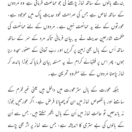
بندھے بالوں کے ساتھ نماز پڑھنے کی جو ممانعت فرمائی ہے وہ مَردوں
کے ساتھ خاص ہے جس کی صراحت خود حدیثِ پاک میں موجود ہے،
عورتوں کے لئے یہ ممانعت نہیں ہے۔ مَردوں کے لئے ممانعت کی
حکمت شارحینِ حدیث نے یہ بیان فرمائی تاکہ مرد کے سَر کے ساتھ
ساتھ اُس کے بال بھی زمین پر گریں اور ربّ تعالیٰ کے حضور سجدہ ریز
ہوں، پھر اس پر فقہائے کرام نے یہ مسئلہ بیان فرمایا کہ جُوڑا باندھ کر
نماز پڑھنا مَردوں کے لئے مکروہِ تحریمی ہے۔
جبکہ عورت کے بال سترِعورت میں داخل ہیں یعنی غیرمَحْرم
کے
سامنے اور بالخصوص نماز میں ان کو چھپانا فرض ہے، اگر عورتیں جُوڑا
نہ باندھیں تو حالتِ نماز میں اُن کے بال بکھر سکتے ہیں، جس سے اُن
کے بالوں کی بے ستری کا اندیشہ ہے، جس سے نماز پر اثر بھی پڑے